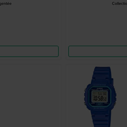
rgentée
Collect