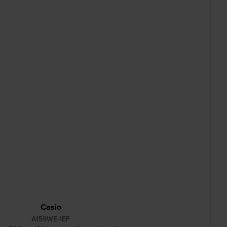
Casio
A159WE-1EF