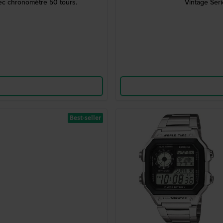
c chronomètre 50 tours.
Vintage Ser
Best-seller