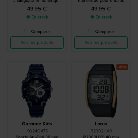
analogique et numérique
numérique pour enfants
pour garçons
49,95 €
49,95 €
● En stock
● En stock
Comparer
Comparer
Voir les produits
Voir les produits
-45%
Garonne Kids
Lorus
KQ24Q475
R2302HX9
Sports Ani-Digi 38 mm
R2302HX9 40 mm