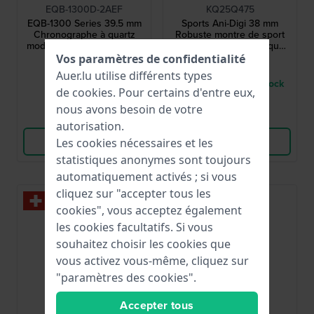
EQB-1300D-2AEF
KQ25Q475
EQB-1300 Series 39.5 mm
Sports Ani-Digi 38 mm
Chronographe à quartz
Robuste montre de sport
moderne à énergie solaire
analogique et numérique
avec liaison smartphone
pour garçons
Vos paramètres de confidentialité
279,00 €
49,95 €
Auer.lu utilise différents types
● En stock
● Seulement 1 en stock
de
cookies
. Pour certains d'entre eux,
nous avons besoin de votre
Comparer
Comparer
autorisation.
Voir les produits
Voir les produits
Les cookies nécessaires et les
statistiques anonymes sont toujours
automatiquement activés ; si vous
cliquez sur "accepter tous les
-60%
cookies", vous acceptez également
les cookies facultatifs. Si vous
souhaitez choisir les cookies que
vous activez vous-même, cliquez sur
"paramètres des cookies".
Accepter tous