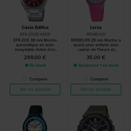
Casio Edifice
Lorus
EFK-200D-4AER
RRX81JX9
EFK-200 38 mm Montre
RRX81JX9 29 mm Montre à
automatique en acier
quartz pour enfants avec
inoxydable dotée d’un
cadran de l'heure et
cadran unique à plusieurs
bracelet en silicone
299,00 €
35,00 €
niveaux
● En stock
● Seulement 1 en stock
Comparer
Comparer
Voir les produits
Voir les produits