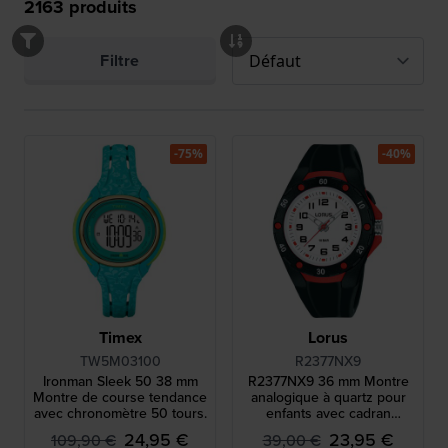
2163
produits
Filtre
-75%
-40%
Timex
Lorus
TW5M03100
R2377NX9
Ironman Sleek 50 38 mm
R2377NX9 36 mm Montre
Montre de course tendance
analogique à quartz pour
avec chronomètre 50 tours.
enfants avec cadran
rétroéclairé
24,95 €
23,95 €
109,90 €
39,00 €