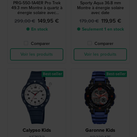
PRG-550-1A4ER Pro Trek
Sporty Aqua 36.8 mm
49.3 mm Montre à quartz à
Montre à énergie solaire
énergie solaire avec
avec date
boussole, baromètre,
149,95 €
119,95 €
299,00 €
179,00 €
thermomètre et altimètre
● En stock
● Seulement 1 en stock
Comparer
Comparer
Voir les produits
Voir les produits
Best-seller
Best-seller
Calypso Kids
Garonne Kids