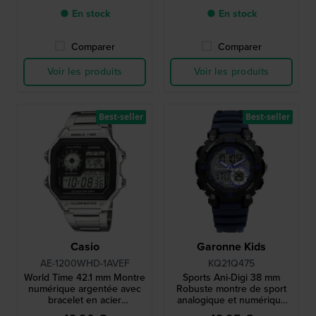
● En stock
● En stock
Comparer
Comparer
Voir les produits
Voir les produits
Best-seller
Best-seller
Casio
Garonne Kids
AE-1200WHD-1AVEF
KQ21Q475
World Time 42.1 mm Montre
Sports Ani-Digi 38 mm
numérique argentée avec
Robuste montre de sport
bracelet en acier
analogique et numérique
inoxydable
pour garçons