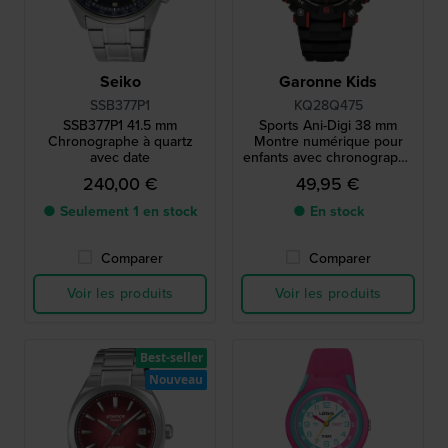
Seiko
Garonne Kids
SSB377P1
KQ28Q475
SSB377P1 41.5 mm
Sports Ani-Digi 38 mm
Chronographe à quartz
Montre numérique pour
avec date
enfants avec chronographe
et date
240,00 €
49,95 €
● Seulement 1 en stock
● En stock
Comparer
Comparer
Voir les produits
Voir les produits
Best-seller
Nouveau