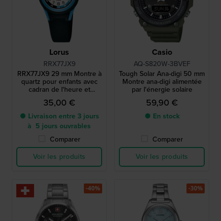
Lorus
Casio
RRX77JX9
AQ-S820W-3BVEF
RRX77JX9 29 mm Montre à
Tough Solar Ana-digi 50 mm
quartz pour enfants avec
Montre ana-digi alimentée
cadran de l'heure et
par l'énergie solaire
bracelet en silicone
35,00 €
59,90 €
● Livraison entre 3 jours
● En stock
à 5 jours ouvrables
Comparer
Comparer
Voir les produits
Voir les produits
-40%
-30%