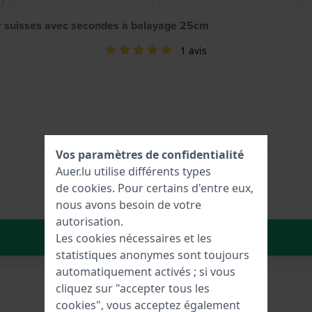
r suisses avec secondes à balayage 25cm
1 avis
Vos paramètres de confidentialité
Auer.lu utilise différents types
de
cookies
. Pour certains d'entre eux,
nous avons besoin de votre
autorisation.
Dans le Panier
Les cookies nécessaires et les
statistiques anonymes sont toujours
automatiquement activés ; si vous
cliquez sur "accepter tous les
cookies", vous acceptez également
7611382001221