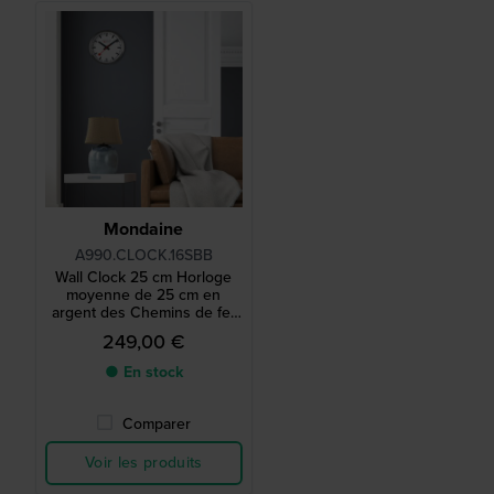
Mondaine
A990.CLOCK.16SBB
Wall Clock 25 cm Horloge
moyenne de 25 cm en
argent des Chemins de fer
suisses avec secondes à
249,00 €
balayage 25cm
● En stock
Comparer
Voir les produits