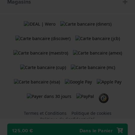
Magasins
Termes et Conditions
Politique de cookies
Politique de Confidentialité
125,00 €
Dans le Panier
Une boutique en ligne
Holland Watch Group B.V.