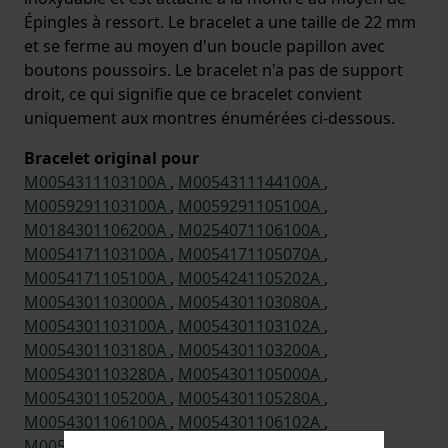
Épingles à ressort. Le bracelet a une taille de 22 mm
et se ferme au moyen d'un boucle papillon avec
boutons poussoirs. Le bracelet n'a pas de support
droit, ce qui signifie que ce bracelet convient
uniquement aux montres énumérées ci-dessous.
Bracelet original pour
M0054311103100A
,
M0054311144100A
,
M0059291103100A
,
M0059291105100A
,
M0184301106200A
,
M0254071106100A
,
M0054171103100A
,
M0054171105070A
,
M0054171105100A
,
M0054241105202A
,
M0054301103000A
,
M0054301103080A
,
M0054301103100A
,
M0054301103102A
,
M0054301103180A
,
M0054301103200A
,
M0054301103280A
,
M0054301105000A
,
M0054301105200A
,
M0054301105280A
,
M0054301106100A
,
M0054301106102A
,
M0054301106180A
,
M0054301108200A