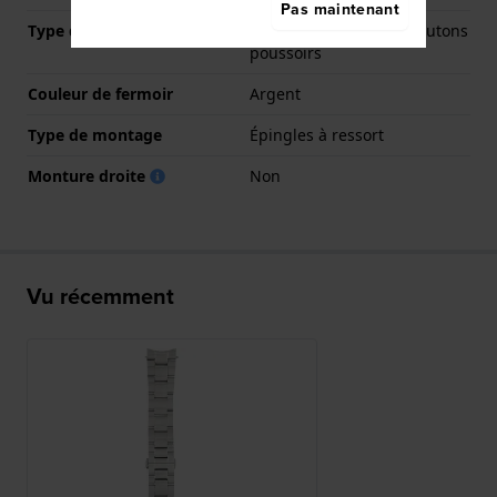
Pas maintenant
Type de fermoir
Boucle papillon avec boutons
poussoirs
Couleur de fermoir
Argent
Type de montage
Épingles à ressort
Monture droite
Non
Vu récemment