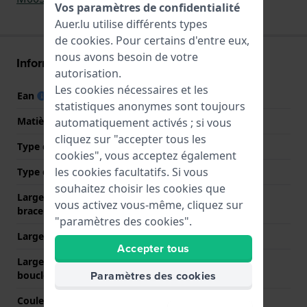
Vos paramètres de confidentialité
Auer.lu utilise différents types
de
cookies
. Pour certains d'entre eux,
nous avons besoin de votre
Informations bracelet
autorisation.
Les cookies nécessaires et les
Ean
7613182098425
statistiques anonymes sont toujours
Matière bracelet
Acier inoxydable
automatiquement activés ; si vous
cliquez sur "accepter tous les
Type de matériau
cookies", vous acceptez également
les cookies facultatifs. Si vous
Type de bracelet
Bracelet à maillons
souhaitez choisir les cookies que
Largeur de la patte (du
22 mm
vous activez vous-même, cliquez sur
bracelet)
"paramètres des cookies".
Largeur entre Corne
22 mm
Accepter tous
Largeur de bande à la
19 mm
Paramètres des cookies
boucle
Couleur du bracelet
Argent