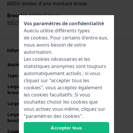
MIDO dotées d'une monture droite..
Bracelet original pour
M0214071841100
Vos paramètres de confidentialité
Auer.lu utilise différents types
de
cookies
. Pour certains d'entre eux,
nous avons besoin de votre
Informations bracelet
autorisation.
Les cookies nécessaires et les
Matière bracelet
Textile
statistiques anonymes sont toujours
automatiquement activés ; si vous
Type de matériau
Textile et cuir
cliquez sur "accepter tous les
Largeur de la patte (du
21 mm
cookies", vous acceptez également
bracelet)
les cookies facultatifs. Si vous
souhaitez choisir les cookies que
Largeur entre Corne
21 mm
vous activez vous-même, cliquez sur
Largeur de bande à la
18 mm
"paramètres des cookies".
boucle
Accepter tous
Couleur du bracelet
Bleu