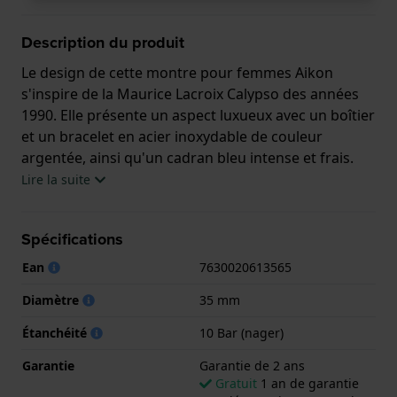
Description du produit
Le design de cette montre pour femmes Aikon
s'inspire de la Maurice Lacroix Calypso des années
1990. Elle présente un aspect luxueux avec un boîtier
et un bracelet en acier inoxydable de couleur
argentée, ainsi qu'un cadran bleu intense et frais.
Pour une touche d'extravagance supplémentaire, les
Lire la suite
index sont recouverts de 96 diamants véritables,
d'une valeur totale de 0,42 carat. La montre est
Spécifications
animée par un mouvement à quartz suisse Ronda
515, dont la durée de vie de la pile est d'environ 45
Ean
7630020613565
mois. Cette élégante montre pour femmes Aikon
Diamètre
35 mm
présente un aspect luxueux et discret, ce qui la rend
adaptée à toutes les occasions.
Étanchéité
10 Bar (nager)
Cette montre Maurice Lacroix a un boîtier Inox 35
Garantie
Garantie de 2 ans
mm en diamètre et est équipée d'un bracelet Inox.
Gratuit
1 an de garantie