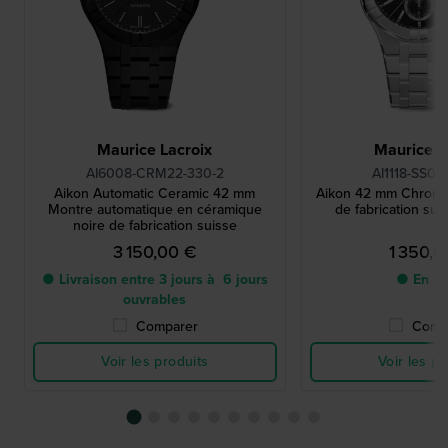
Maurice Lacroix
Maurice L
AI6008-CRM22-330-2
AI1118-SS00
Aikon Automatic Ceramic 42 mm
Aikon 42 mm Chrono
Montre automatique en céramique
de fabrication sui
noire de fabrication suisse
3 150,00 €
1 350,
● Livraison entre 3 jours à 6 jours
● En st
ouvrables
Comparer
Comp
Voir les produits
Voir les pr