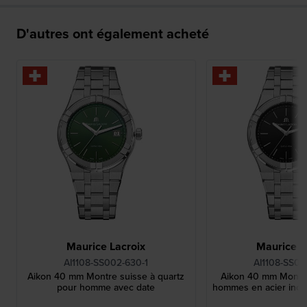
D'autres ont également acheté
Maurice Lacroix
Maurice L
AI1108-SS002-630-1
AI1108-SS00
Aikon 40 mm Montre suisse à quartz
Aikon 40 mm Montre
pour homme avec date
hommes en acier inox