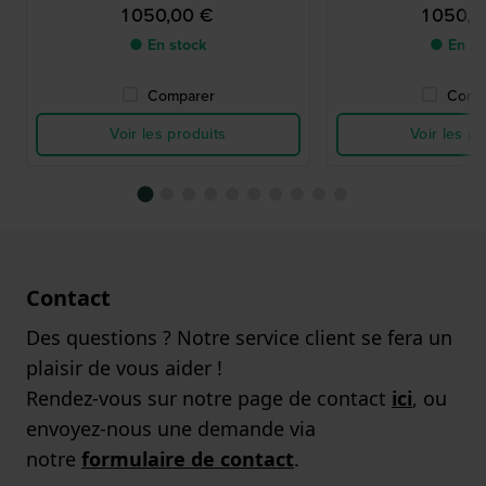
1 050,00 €
1 050,
● En stock
● En st
Comparer
Comp
Voir les produits
Voir les pr
Contact
Des questions ? Notre service client se fera un
plaisir de vous aider !
Rendez-vous sur notre page de contact
ici
, ou
envoyez-nous une demande via
notre
formulaire de contact
.