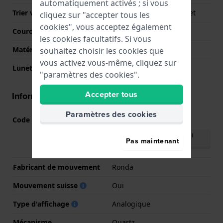
automatiquement activés ; si vous
Trier verre
Saphire double antireflet
cliquez sur "accepter tous les
cookies", vous acceptez également
Couronne
Courrone à vis
les cookies facultatifs. Si vous
Matérielle lunette
Acier inoxydable
souhaitez choisir les cookies que
vous activez vous-même, cliquez sur
Lunette tournante
Aucun - Corrigé
"paramètres des cookies".
Accepter tous
Informations mouvement
Paramètres des cookies
Code Mouvement
515
(
Voir les spécifications
)
Télécharger le manuel
Pas maintenant
(English)
Fabricant de mouvement
Ronda
Mouvement suisse
Oui
Type d'affichage
Analogique
Mécanisme
Quartz