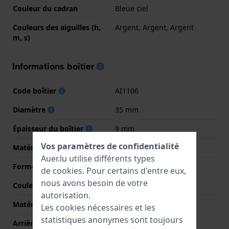
Couleur du cadran
Bleue ciel
Couleurs des aiguilles (h,
Argent, Argent, Argent
m, s)
Informations boîtier
Code boîtier
AI1106
Diamètre
35 mm
Épaisseur du boîtier
9 mm
Vos paramètres de confidentialité
Matériel du boîtier
Acier inoxydable
Auer.lu utilise différents types
Forme du boîtier
Rond
de
cookies
. Pour certains d'entre eux,
nous avons besoin de votre
Couleur du boîtier
Argent
autorisation.
Matériau du boîtier arrière
Acier inoxydable
Les cookies nécessaires et les
statistiques anonymes sont toujours
Arrière de Boitier
Fermée avec vis