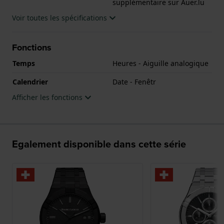
supplémentaire sur Auer.lu
Le boîtier contient un mouvement Ronda et la
montre est dotée d'un cristal Saphire double
Voir toutes les spécifications
antireflet..
Fonctions
La montre est 10 ATM. Cela signifie que la montre
Temps
Heures - Aiguille analogique
est adaptée à la natation. La montre est livrée avec la
Garantie de 2 ans.
Calendrier
Date - Fenêtr
Afficher les fonctions
.
Egalement disponible dans cette série