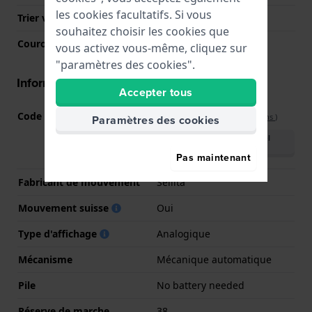
les cookies facultatifs. Si vous
Trier verre
Saphire
souhaitez choisir les cookies que
Couronne
Courrone à vis
vous activez vous-même, cliquez sur
"paramètres des cookies".
Informations mouvement
Accepter tous
Code Mouvement
SW200
(
Voir les spécifications
)
Paramètres des cookies
Télécharger le manuel
(English)
Pas maintenant
Fabricant de mouvement
Sellita
Mouvement suisse
Oui
Type d'affichage
Analogique
Mécanisme
Mécanique automatique
Pile
No battery needed
Réserve de marche
38