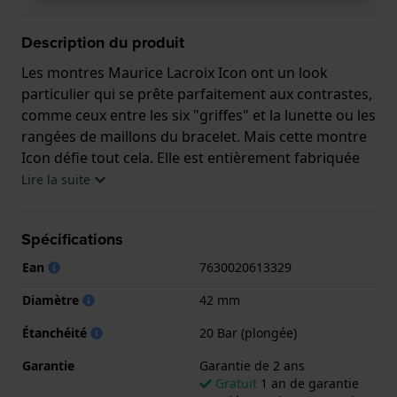
Description du produit
Les montres Maurice Lacroix Icon ont un look
particulier qui se prête parfaitement aux contrastes,
comme ceux entre les six "griffes" et la lunette ou les
rangées de maillons du bracelet. Mais cette montre
Icon défie tout cela. Elle est entièrement fabriquée
dans une mystérieuse céramique noire mate. La
Lire la suite
céramique offre une sensation de fraîcheur et de
douceur au poignet et se targue d'un cristal d'une
Spécifications
douceur unique. En outre, la montre est
typiquement Icon, avec un mouvement automatique
Ean
7630020613329
ML115 plaqué rhodium avec Perlage et Colimaçon ;
Diamètre
42 mm
Côtes de Genève sur le rotor. Cette montre est à la
fois audacieuse et discrète, parfaite pour les
Étanchéité
20 Bar (plongée)
hommes qui ont les pieds bien ancrés dans la
Garantie
Garantie de 2 ans
société moderne.
Gratuit
1 an de garantie