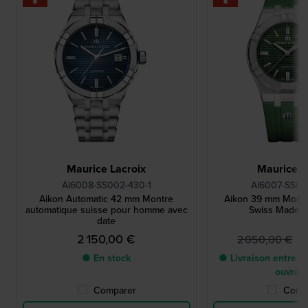
Maurice Lacroix
Maurice L
AI6008-SS002-430-1
AI6007-SS00
Aikon Automatic 42 mm Montre
Aikon 39 mm Montr
automatique suisse pour homme avec
Swiss Made a
date
2 150,00 €
1
2 050,00 €
● En stock
● Livraison entre 3 
ouvrab
Comparer
Comp