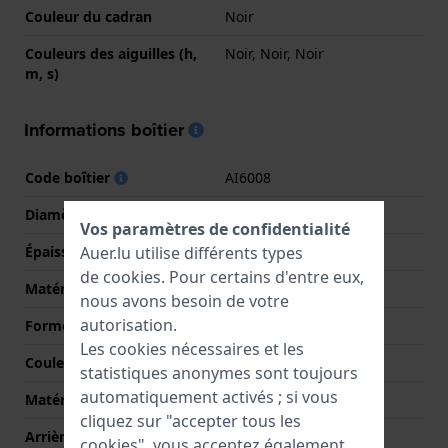
Couleur du cadran
Noir
Couleurs des aiguilles (h,
Noir, Noir, Noir
m, s)
Informations boîtier
Code boîtier
AI6008
Diamètre
42 mm
Vos paramètres de confidentialité
Auer.lu utilise différents types
Épaisseur du boîtier
10.8 mm
de
cookies
. Pour certains d'entre eux,
Matériel du boîtier
Céramique
nous avons besoin de votre
autorisation.
Forme du boîtier
Rond
Les cookies nécessaires et les
Couleur du boîtier
Noir
statistiques anonymes sont toujours
automatiquement activés ; si vous
Matériau du boîtier arrière
Céramique
cliquez sur "accepter tous les
Arrière de Boitier
Fermée avec vis
cookies", vous acceptez également