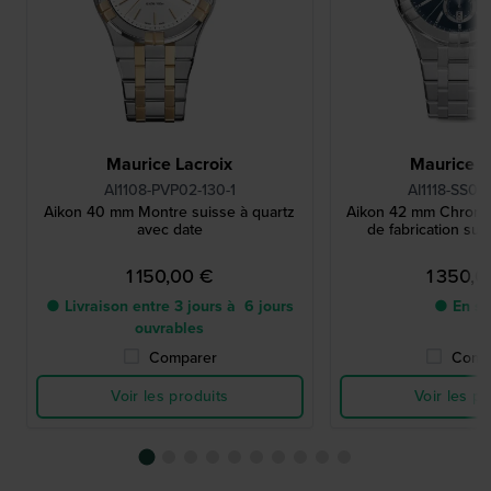
Maurice Lacroix
Maurice L
AI1108-PVP02-130-1
AI1118-SS00
Aikon 40 mm Montre suisse à quartz
Aikon 42 mm Chrono
avec date
de fabrication sui
1 150,00 €
1 350,
● Livraison entre 3 jours à 6 jours
● En st
ouvrables
Comparer
Comp
Voir les produits
Voir les pr