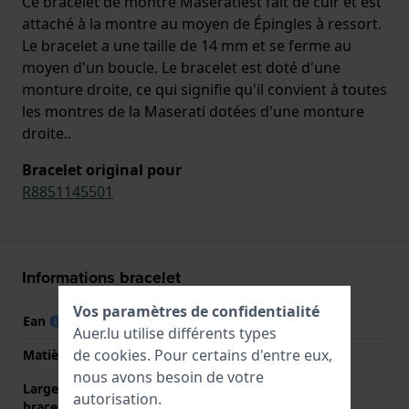
Ce bracelet de montre Maseratiest fait de cuir et est
attaché à la montre au moyen de Épingles à ressort.
Le bracelet a une taille de 14 mm et se ferme au
moyen d'un boucle. Le bracelet est doté d'une
monture droite, ce qui signifie qu'il convient à toutes
les montres de la Maserati dotées d'une monture
droite..
Bracelet original pour
R8851145501
Informations bracelet
Vos paramètres de confidentialité
Ean
9999900497014
Auer.lu utilise différents types
de
cookies
. Pour certains d'entre eux,
Matière bracelet
Cuir
nous avons besoin de votre
Largeur de la patte (du
14 mm
autorisation.
bracelet)