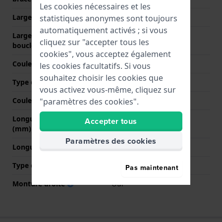
Les cookies nécessaires et les
Largeur entre Corne
14 mm
statistiques anonymes sont toujours
automatiquement activés ; si vous
Largeur de bande à la
12 mm
cliquez sur "accepter tous les
boucle
cookies", vous acceptez également
Couleur du bracelet
Noir
les cookies facultatifs. Si vous
souhaitez choisir les cookies que
Type de fermoir
Boucle
vous activez vous-même, cliquez sur
Couleur de fermoir
Argent
"paramètres des cookies".
Longueur bande à 12h
70 mm
Accepter tous
(mm)
Paramètres des cookies
Longueur bande à 6h (mm)
115 mm
Type de montage
Épingles à ressort
Pas maintenant
Monture droite
Oui