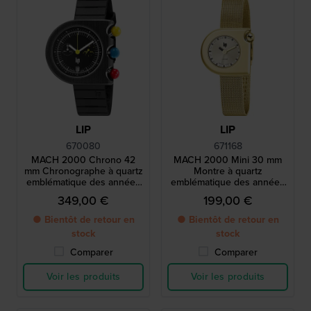
LIP
LIP
670080
671168
MACH 2000 Chrono 42
MACH 2000 Mini 30 mm
mm Chronographe à quartz
Montre à quartz
emblématique des années
emblématique des années
1970 avec date
1970 avec boîtier
349,00 €
199,00 €
asymétrique
● Bientôt de retour en
● Bientôt de retour en
stock
stock
Comparer
Comparer
Voir les produits
Voir les produits