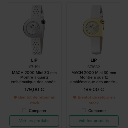
LIP
LIP
671191
671662
MACH 2000 Mini 30 mm
MACH 2000 Mini 30 mm
Montre à quartz
Montre à quartz
emblématique des années
emblématique des années
1970 avec boîtier
1970 avec boîtier
179,00 €
189,00 €
asymétrique
asymétrique
● Bientôt de retour en
● Bientôt de retour en
stock
stock
Comparer
Comparer
Voir les produits
Voir les produits