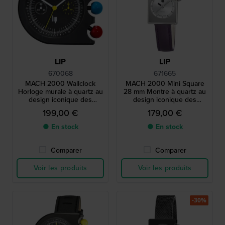
LIP
LIP
670068
671665
MACH 2000 Wallclock
MACH 2000 Mini Square
Horloge murale à quartz au
28 mm Montre à quartz au
design iconique des
design iconique des
années 1970
années 1970 avec boîtier
199,00 €
179,00 €
carré
● En stock
● En stock
Comparer
Comparer
Voir les produits
Voir les produits
-30%