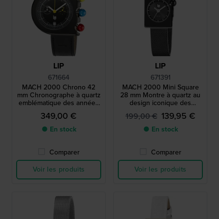
LIP
LIP
671664
671391
MACH 2000 Chrono 42
MACH 2000 Mini Square
mm Chronographe à quartz
28 mm Montre à quartz au
emblématique des années
design iconique des
1970 avec date
années 1970 avec boîtier
349,00 €
139,95 €
199,00 €
carré
● En stock
● En stock
Comparer
Comparer
Voir les produits
Voir les produits