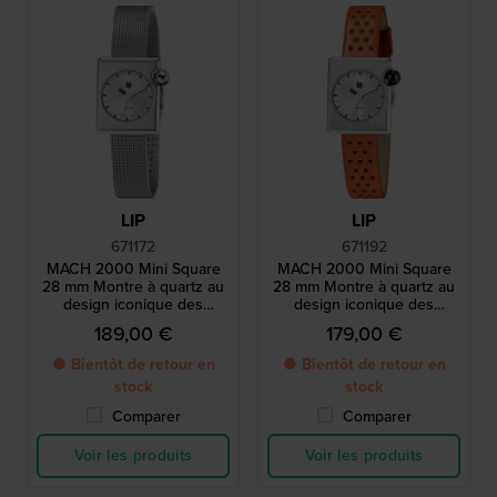
LIP
LIP
671172
671192
MACH 2000 Mini Square
MACH 2000 Mini Square
28 mm Montre à quartz au
28 mm Montre à quartz au
design iconique des
design iconique des
années 1970 avec boîtier
années 1970 avec boîtier
189,00 €
179,00 €
carré
carré
● Bientôt de retour en
● Bientôt de retour en
stock
stock
Comparer
Comparer
Voir les produits
Voir les produits