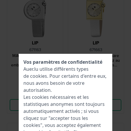
LIP
LIP
671163
671663
MACH 2000 Mini 30 mm
MACH 2000 Mini Square
Montre à quartz
28 mm Montre à quartz au
Vos paramètres de confidentialité
emblématique des années
design iconique des
Auer.lu utilise différents types
1970 avec boîtier
années 1970 avec boîtier
189,00 €
189,00 €
asymétrique
carré
de
cookies
. Pour certains d'entre eux,
● En stock
● En stock
nous avons besoin de votre
autorisation.
Comparer
Comparer
Les cookies nécessaires et les
statistiques anonymes sont toujours
Voir les produits
Voir les produits
automatiquement activés ; si vous
cliquez sur "accepter tous les
cookies", vous acceptez également