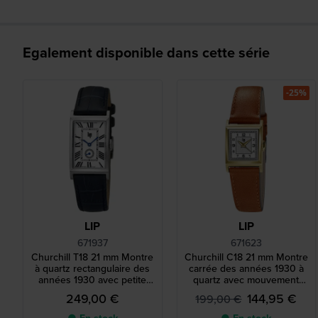
Egalement disponible dans cette série
-25%
LIP
LIP
671937
671623
Churchill T18 21 mm Montre
Churchill C18 21 mm Montre
à quartz rectangulaire des
carrée des années 1930 à
années 1930 avec petite
quartz avec mouvement
seconde
suisse
249,00 €
144,95 €
199,00 €