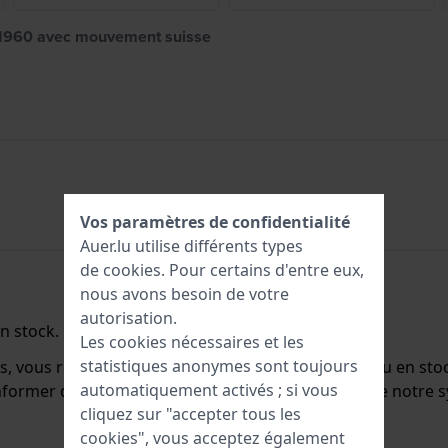
es 1960 avec mouvement suisse
Vos paramètres de confidentialité
Auer.lu utilise différents types
de
cookies
. Pour certains d'entre eux,
nous avons besoin de votre
autorisation.
n stock.
Les cookies nécessaires et les
statistiques anonymes sont toujours
ts, vous recevrez un e-mail dès qu'il sera de nouveau en st
automatiquement activés ; si vous
 informer des nouveaux stocks. Elle est supprimée de notr
cliquez sur "accepter tous les
cookies", vous acceptez également