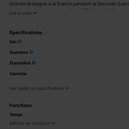
Grande-Bretagne à la France pendant la Seconde Guerr
quartz et automatiques, et dans différentes tailles po
Lire la suite
Cette montre LIP a un boîtier Inox 13 mm en diamètre e
Minéral..
Spécifications
Ean
La montre est 0 ATM. La montre est livrée avec la Garan
Diamètre
.
Étanchéité
Garantie
Voir toutes les spécifications
Fonctions
Temps
Afficher les fonctions