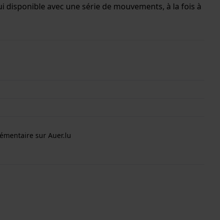
 disponible avec une série de mouvements, à la fois à
uvement Ronda et la montre est dotée d'un cristal
émentaire sur Auer.lu