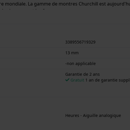
e mondiale. La gamme de montres Churchill est aujourd'hui
ur les hommes et les femmes.
t est équipée d'un bracelet cuir. Le boîtier contient un mo
3389556719329
tie de 2 ans.
13 mm
-non applicable
Garantie de 2 ans
Gratuit
1 an de garantie suppl
Heures - Aiguille analogique