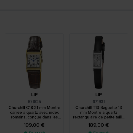
LIP
LIP
671625
671931
Churchill C18 21 mm Montre
Churchill T13 Baguette 13
carrée à quartz avec index
mm Montre à quartz
romains, conçue dans les
rectangulaire de petite taille
années 1930
des années 1960 avec
199,00 €
189,00 €
mouvement suisse