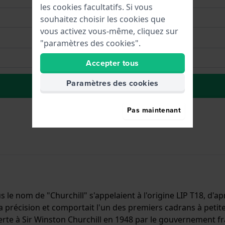
les cookies facultatifs. Si vous
souhaitez choisir les cookies que
vous activez vous-même, cliquez sur
"paramètres des cookies".
Accepter tous
Paramètres des cookies
Ă la liste de souhaits
Pas maintenant
le nom de "Churchill" s'appelaient à l'origine LIP T18, d'ap
 précision et comportait l'un des premiers cadrans à petit
fferte à Sir Winston Churchill en 1948 par le gouvernement 