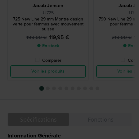
Jacob Jensen
Jacob Je
JJ725
JJ79
725 New Line 29 mm Montre design
790 New Line 29 mm
verte pour femmes avec mouvement
pour femme en
suisse
119,95 €
1
199,00 €
219,00 €
● En stock
● En st
Comparer
Comp
Voir les produits
Voir les pr
Spécifications
Fonctions
Information Générale