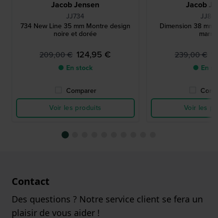
Jacob Jensen
Jacob Je
JJ734
JJ84
734 New Line 35 mm Montre design
Dimension 38 mm 
noire et dorée
marro
124,95 €
1
209,00 €
239,00 €
● En stock
● En st
Comparer
Comp
Voir les produits
Voir les pr
Contact
Des questions ? Notre service client se fera un
plaisir de vous aider !