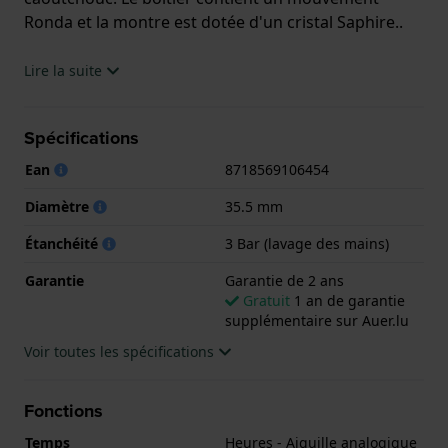
Ronda et la montre est dotée d'un cristal Saphire..
La montre est 3 ATM. Cela signifie que la montre est
Lire la suite
étanche aux éclaboussures. La montre est livrée
avec la Garantie de 2 ans.
Spécifications
.
Ean
8718569106454
Diamètre
35.5 mm
Étanchéité
3 Bar (lavage des mains)
Garantie
Garantie de 2 ans
Gratuit
1 an de garantie
supplémentaire sur Auer.lu
Voir toutes les spécifications
Fonctions
Temps
Heures - Aiguille analogique