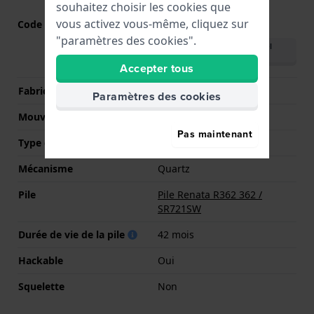
souhaitez choisir les cookies que
vous activez vous-même, cliquez sur
Code Mouvement
785
(
Voir les spécifications
)
"paramètres des cookies".
Télécharger le manuel
(English)
Accepter tous
Fabricant de mouvement
Ronda
Paramètres des cookies
Mouvement suisse
Oui
Pas maintenant
Type d'affichage
Analogique
Mécanisme
Quartz
Pile
Pile Renata R362 362 /
SR721SW
Durée de vie de la pile
42 mois
Hackable
Oui
Squelette
Non