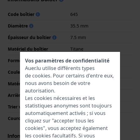
Code boîtier
645
Diamètre
35.5 mm
Épaisseur du boîtier
7.5 mm
Matériel du boîtier
Titane
Vos paramètres de confidentialité
Forme du boîtier
Rond
Auer.lu utilise différents types
Couleur du boîtier
Gris
de
cookies
. Pour certains d'entre eux,
nous avons besoin de votre
Matériau du boîtier arrière
Titane
autorisation.
Arrière de Boitier
Couvercle à pression
Les cookies nécessaires et les
statistiques anonymes sont toujours
Trier verre
Saphire
automatiquement activés ; si vous
Couronne
Couronne de tirer
cliquez sur "accepter tous les
cookies", vous acceptez également
Informations mouvement
les cookies facultatifs. Si vous