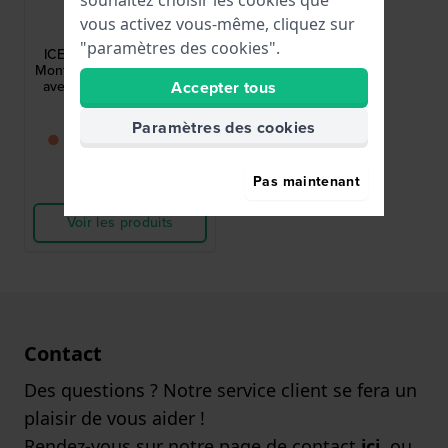
souhaitez choisir les cookies que
Ice-Watch
vous activez vous-même, cliquez sur
024004
"paramètres des cookies".
ICE digit explorer 40 mm
Montre numérique à quartz
avec bracelet en silicone
Accepter tous
49,00 €
Paramètres des cookies
● Bientôt de retour en
stock
Pas maintenant
Comparer
Voir les produits
Contact
Des questions ? Notre service client se fera un
plaisir de vous aider !
Rendez-vous sur notre page de contact
ici
, ou