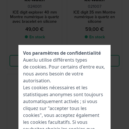
024001
021007
ICE digit explorer 40 mm
ICE digit 35 mm Montre
Montre numérique à quartz
numérique à quartz en
avec bracelet en silicone
silicone
49,00 €
59,00 €
● En stock
● En stock
Comparer
Comparer
Vos paramètres de confidentialité
Auer.lu utilise différents types
Voir les produits
Voir les produits
de
cookies
. Pour certains d'entre eux,
nous avons besoin de votre
autorisation.
Les cookies nécessaires et les
statistiques anonymes sont toujours
automatiquement activés ; si vous
cliquez sur "accepter tous les
cookies", vous acceptez également
les cookies facultatifs. Si vous