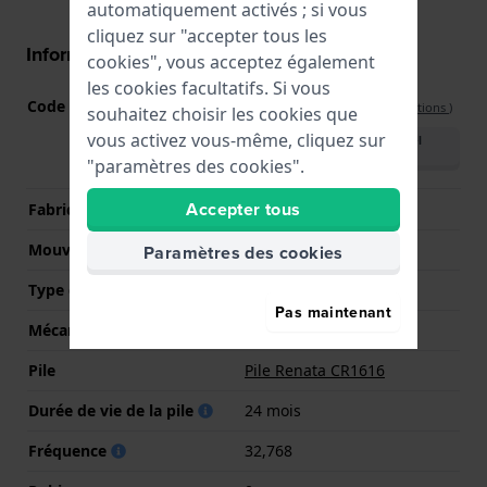
automatiquement activés ; si vous
cliquez sur "accepter tous les
Informations mouvement
cookies", vous acceptez également
les cookies facultatifs. Si vous
Code Mouvement
MD21488
(
Voir les spécifications
)
souhaitez choisir les cookies que
vous activez vous-même, cliquez sur
Télécharger le manuel
(multilingue)
"paramètres des cookies".
Accepter tous
Fabricant de mouvement
CN
Mouvement suisse
Non
Paramètres des cookies
Type d'affichage
Numérique
Pas maintenant
Mécanisme
Quartz
Pile
Pile Renata CR1616
Durée de vie de la pile
24 mois
Fréquence
32,768