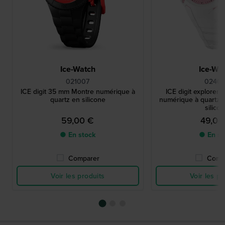
Ice-Watch
Ice-Wa
021007
02400
ICE digit 35 mm Montre numérique à
ICE digit explorer
quartz en silicone
numérique à quartz a
silico
59,00 €
49,00
● En stock
● En st
Comparer
Comp
Voir les produits
Voir les pr