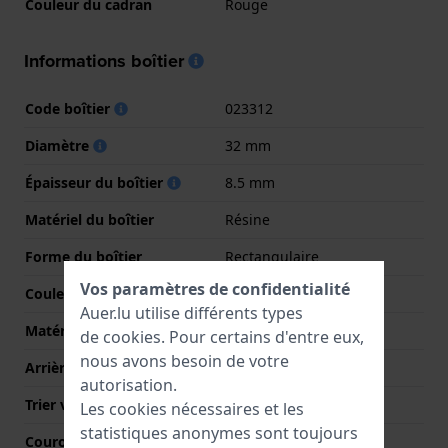
Couleur du cadran
Rouge
Informations boîtier
Code boîtier
023312
Diamètre
32 mm
Épaisseur du boîtier
8.5 mm
Matériel du boîtier
Résine
Forme du boîtier
Rectangulaire
Vos paramètres de confidentialité
Couleur du boîtier
Or
Auer.lu utilise différents types
Matériau du boîtier arrière
Acier inoxydable
de
cookies
. Pour certains d'entre eux,
nous avons besoin de votre
Arrière de Boitier
Couvercle à pression
autorisation.
Trier verre
Minéral
Les cookies nécessaires et les
statistiques anonymes sont toujours
Couronne
Couronne de tirer