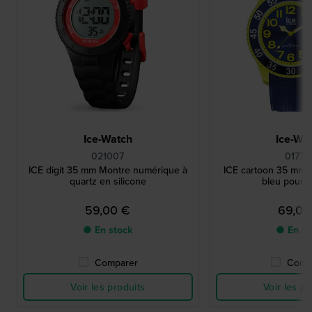
Ice-Watch
Ice-Wa
021007
01773
ICE digit 35 mm Montre numérique à
ICE cartoon 35 mm 
quartz en silicone
bleu pour e
59,00 €
69,00
● En stock
● En st
Comparer
Comp
Voir les produits
Voir les pr