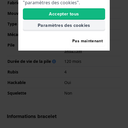
"paramètres des cookies".
Fabricant de mouvement
Ronda
Accepter tous
Mouvement suisse
Non
Type d'affichage
Analogique
Paramètres des cookies
Mécanisme
Quartz
Pas maintenant
Pile
Pile Renata R364 364 /
SR621SW
Durée de vie de la pile
120 mois
Rubis
4
Hackable
Oui
Squelette
Non
Informations bracelet