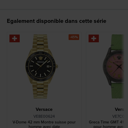
Egalement disponible dans cette série
-45%
Versace
Versa
VE8E00624
VE7C00
V-Dome 42 mm Montre suisse pour
Greca Time GMT 41 m
homme avec date
pour homme avec 