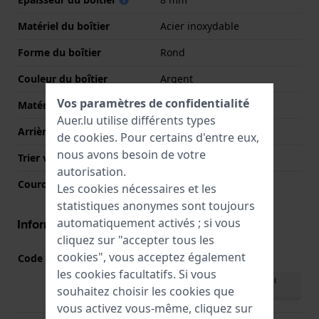
Matériel du boîtier
Acier inoxydable
Forme du boîtier
Rond
Couleur du boîtier
Argent
Vos paramètres de confidentialité
Matériau du boîtier arrière
Acier inoxydable
Auer.lu utilise différents types
Arrière de Boitier
Couvercle à pression
de
cookies
. Pour certains d'entre eux,
nous avons besoin de votre
Trier verre
Saphire
autorisation.
Couronne
Couronne de tirer
Les cookies nécessaires et les
statistiques anonymes sont toujours
automatiquement activés ; si vous
Informations mouvement
cliquez sur "accepter tous les
cookies", vous acceptez également
Code Mouvement
762
(
Voir les spécifications
)
les cookies facultatifs. Si vous
Télécharger le manuel
souhaitez choisir les cookies que
(English)
vous activez vous-même, cliquez sur