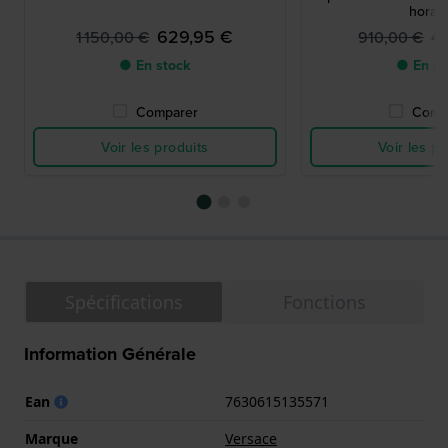
horair
629,95 €
4
1 150,00 €
910,00 €
● En stock
● En st
Comparer
Comp
Voir les produits
Voir les pr
Spécifications
Fonctions
Information Générale
Ean
7630615135571
Marque
Versace