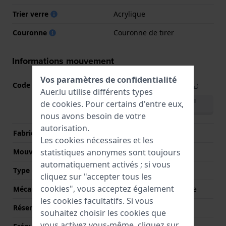
Trier verre
Acrylique
Couronne
Couronne de tirer
Informations mouvement
Vos paramètres de confidentialité
Code Mouvement
M02N
(
Voir les spécifications
)
Auer.lu utilise différents types
Télécharger le manuel
de
cookies
. Pour certains d'entre eux,
(English)
nous avons besoin de votre
autorisation.
Fabricant de mouvement
Timex
Les cookies nécessaires et les
statistiques anonymes sont toujours
Mouvement suisse
Non
automatiquement activés ; si vous
Type d'affichage
Analogique
cliquez sur "accepter tous les
cookies", vous acceptez également
Mécanisme
Mécanique automatique
les cookies facultatifs. Si vous
Réserve de marche
40
souhaitez choisir les cookies que
vous activez vous-même, cliquez sur