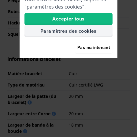
Fréquence
21600
"paramètres des cookies".
Rubis
21
Accepter tous
Hackable
Oui
Paramètres des cookies
Squelette
Non
Pas maintenant
Informations bracelet
Matière bracelet
Cuir
Type de matériau
Cuir certifié LWG
Largeur de la patte (du
20 mm
bracelet)
Largeur entre Corne
20 mm
Largeur de bande à la
18 mm
boucle