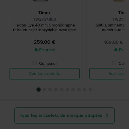
Timex
Time
TW2Y34800
TW2Y09
Falcon Eye 40 mm Chronographe
Q80 Continental 
rétro en acier inoxydable avec date
numérique rétr
259,00 €
1
169,00 €
● En stock
● En st
Comparer
Comp
Voir les produits
Voir les pr
Tous les bracelets de marque adaptés