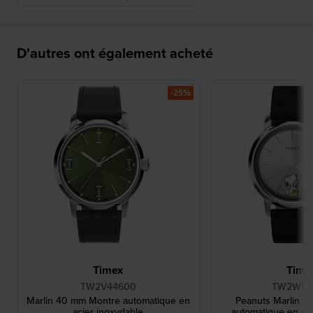
D'autres ont également acheté
-25%
Timex
Time
TW2V44600
TW2W68
Marlin 40 mm Montre automatique en
Peanuts Marlin 
acier inoxydable
automatique en aci