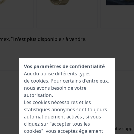
ex. Il n'est plus disponible / à vendre.
Vos paramètres de confidentialité
Auer.lu utilise différents types
de
cookies
. Pour certains d'entre eux,
nous avons besoin de votre
194366343984
autorisation.
36 mm
Les cookies nécessaires et les
statistiques anonymes sont toujours
5 Bar (douche)
automatiquement activés ; si vous
Garantie de 2 ans
cliquez sur "accepter tous les
Gratuit
1 an de garantie suppl
cookies", vous acceptez également