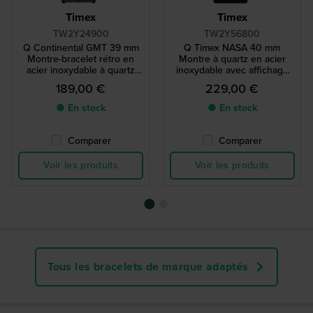
Timex
Timex
TW2Y24900
TW2Y56800
Q Continental GMT 39 mm
Q Timex NASA 40 mm
Montre-bracelet rétro en
Montre à quartz en acier
acier inoxydable à quartz
inoxydable avec affichage
avec date et fonction double
du jour et de la date et
189,00 €
229,00 €
fuseau horaire
cadran jour/nuit 24 heures
● En stock
● En stock
Comparer
Comparer
Voir les produits
Voir les produits
Tous les bracelets de marque adaptés