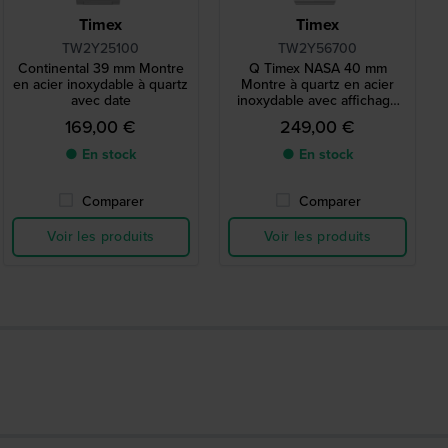
Timex
Timex
TW2Y25100
TW2Y56700
Continental 39 mm Montre
Q Timex NASA 40 mm
en acier inoxydable à quartz
Montre à quartz en acier
avec date
inoxydable avec affichage
du jour et de la date et
169,00 €
249,00 €
cadran jour/nuit 24 heures
● En stock
● En stock
Comparer
Comparer
Voir les produits
Voir les produits