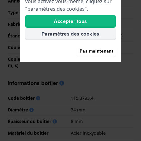
vous activez vous-même, cliquez sur
Année
0 Printemps / Été
"paramètres des cookies".
Type d'affichage
Analogique
Accepter tous
Fabriqué en Suisse
Non
Paramètres des cookies
Étanchéité
3 Bar (lavage des mains)
Couleur du cadran
Noir
Pas maintenant
Couleurs des aiguilles (h,
Or, Or, Or
m, s)
Informations boîtier
Code boîtier
115.3793.4
Diamètre
34 mm
Épaisseur du boîtier
8 mm
Matériel du boîtier
Acier inoxydable