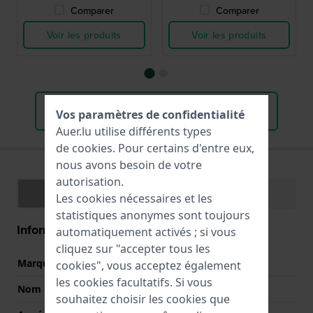
Comparer
Comparer
Voir les produits
Voir les produits
Tous les bracelets de marque adaptés
Vos paramètres de confidentialité
Auer.lu utilise différents types
de
cookies
. Pour certains d'entre eux,
nous avons besoin de votre
autorisation.
Spécifications
Fonctions
Les cookies nécessaires et les
statistiques anonymes sont toujours
Information Générale
automatiquement activés ; si vous
cliquez sur "accepter tous les
Marque
Rado
cookies", vous acceptez également
les cookies facultatifs. Si vous
Nom
Florence Rondo
souhaitez choisir les cookies que