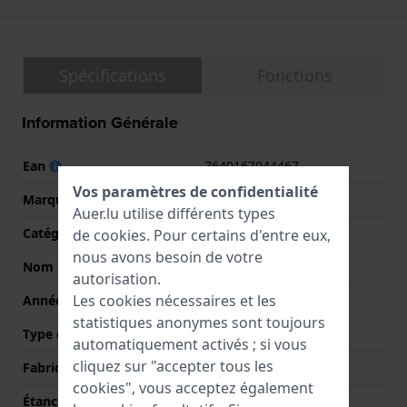
Spécifications
Fonctions
Information Générale
Ean
7640167044467
Vos paramètres de confidentialité
Marque
Hamilton
Auer.lu utilise différents types
Catégorie
Navy
de
cookies
. Pour certains d'entre eux,
nous avons besoin de votre
Nom
Khaki Scuba
autorisation.
Les cookies nécessaires et les
Année
2017 Printemps / Été
statistiques anonymes sont toujours
Type d'affichage
Analogique
automatiquement activés ; si vous
cliquez sur "accepter tous les
Fabriqué en Suisse
Oui
cookies", vous acceptez également
Étanchéité
10 Bar (nager)