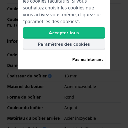
les cookies facultatifs. Si vous
souhaitez choisir les cookies que
Couleur du cadran
Noir
vous activez vous-même, cliquez sur
Couleurs des aiguilles (h,
Argent, Argent, Orange
"paramètres des cookies".
m, s)
Accepter tous
Informations boîtier
Paramètres des cookies
Code boîtier
H82305
Pas maintenant
Diamètre
40 mm
Épaisseur du boîtier
13 mm
Matériel du boîtier
Acier inoxydable
Forme du boîtier
Rond
Couleur du boîtier
Argent
Matériau du boîtier arrière
Acier inoxydable