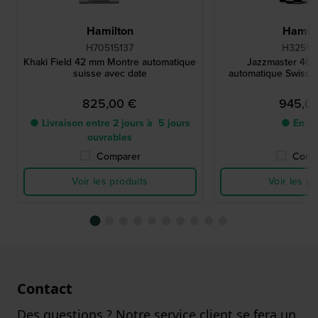
Hamilton
Hamilt
H70515137
H32515
Khaki Field 42 mm Montre automatique
Jazzmaster 40
suisse avec date
automatique Swiss 
825,00 €
945,0
● Livraison entre 2 jours à 5 jours
● En st
ouvrables
Comparer
Comp
Voir les produits
Voir les pr
Contact
Des questions ? Notre service client se fera un