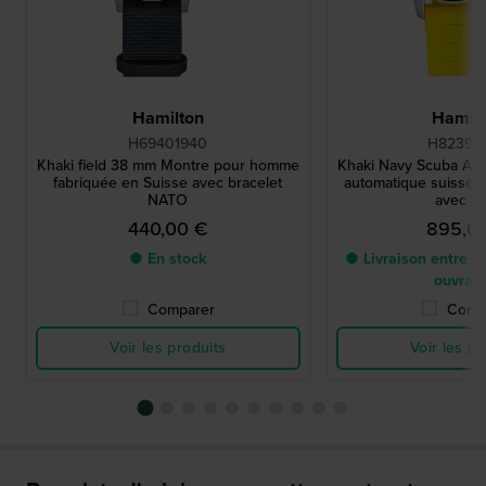
Hamilton
Hamilt
H69401940
H82395
Khaki field 38 mm Montre pour homme
Khaki Navy Scuba Au
fabriquée en Suisse avec bracelet
automatique suisse d
NATO
avec d
440,00 €
895,0
● En stock
● Livraison entre 2 
ouvrab
Comparer
Comp
Voir les produits
Voir les pr