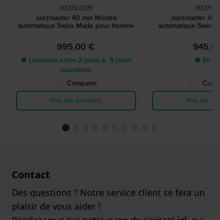
H32505131
H32515
Jazzmaster 40 mm Montre
Jazzmaster 40
automatique Swiss Made pour homme
automatique Swiss 
995,00 €
945,0
● Livraison entre 2 jours à 5 jours
● En st
ouvrables
Comparer
Comp
Voir les produits
Voir les pr
Contact
Des questions ? Notre service client se fera un
plaisir de vous aider !