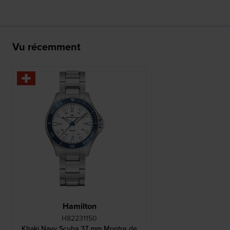
Vu récemment
Hamilton
H82231150
Khaki Navy Scuba 37 mm Montre de