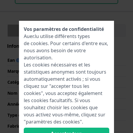
Vos paramètres de confidentialité
Spécifications
Fonctions
Auer.lu utilise différents types
de
cookies
. Pour certains d'entre eux,
Information Générale
nous avons besoin de votre
autorisation.
Ean
7630458803378
Les cookies nécessaires et les
Marque
Hamilton
statistiques anonymes sont toujours
automatiquement activés ; si vous
Catégorie
Navy
cliquez sur "accepter tous les
cookies", vous acceptez également
Nom
Khaki Navy Scuba
les cookies facultatifs. Si vous
Année
2022 Printemps / Été
souhaitez choisir les cookies que
vous activez vous-même, cliquez sur
Type d'affichage
Analogique
"paramètres des cookies".
Fabriqué en Suisse
Oui