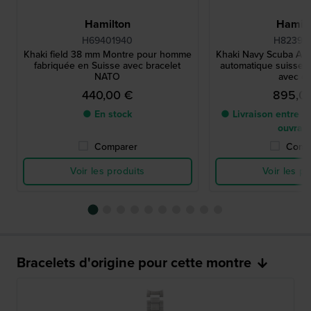
Hamilton
Hamilt
H69401940
H82395
Khaki field 38 mm Montre pour homme
Khaki Navy Scuba Au
fabriquée en Suisse avec bracelet
automatique suisse d
NATO
avec d
440,00 €
895,0
● En stock
● Livraison entre 2 
ouvrab
Comparer
Comp
Voir les produits
Voir les pr
Bracelets d'origine pour cette montre