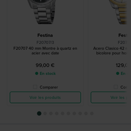
Festina
Festi
F20707/3
F20738
F20707 40 mm Montre à quartz en
Acero Clasico 42 m
acier avec date
bicolore pour hom
99,00 €
129,0
● En stock
● En st
Comparer
Comp
Voir les produits
Voir les pr