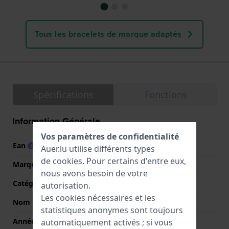
Tous les bracelets de marque adaptés
Spécifications
Fonctions
Information Générale
Vos paramètres de confidentialité
Ean
8430622829338
Auer.lu utilise différents types
de
cookies
. Pour certains d'entre eux,
Marque
Festina
nous avons besoin de votre
Catégorie
Classics
autorisation.
Les cookies nécessaires et les
Nom
F20695
statistiques anonymes sont toujours
Année
2024 Printemps / Été
automatiquement activés ; si vous