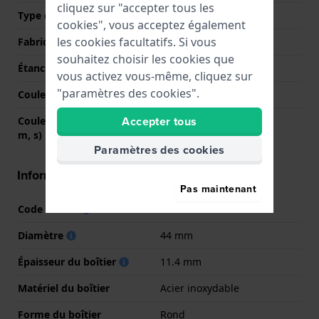
cliquez sur "accepter tous les
Type d'affichage
Analogique
cookies", vous acceptez également
les cookies facultatifs. Si vous
Fabriqué en Suisse
Non
souhaitez choisir les cookies que
Étanchéité
10 Bar (nager)
vous activez vous-même, cliquez sur
"paramètres des cookies".
Couleur du cadran
Vert
Accepter tous
Couleurs des aiguilles (h,
Gris, Gris, Rouge
m, s)
Paramètres des cookies
Informations boîtier
Pas maintenant
Code boîtier
F20695
Diamètre
44 mm
Épaisseur du boîtier
11.4 mm
Matériel du boîtier
Acier inoxydable
Forme du boîtier
Rond