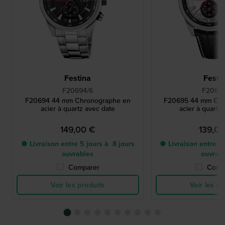
Festina
Festi
F20694/6
F20695
F20694 44 mm Chronographe en
F20695 44 mm Chr
acier à quartz avec date
acier à quartz
149,00 €
139,0
● Livraison entre 5 jours à 8 jours
● Livraison entre 5 
ouvrables
ouvrab
Comparer
Comp
Voir les produits
Voir les pr