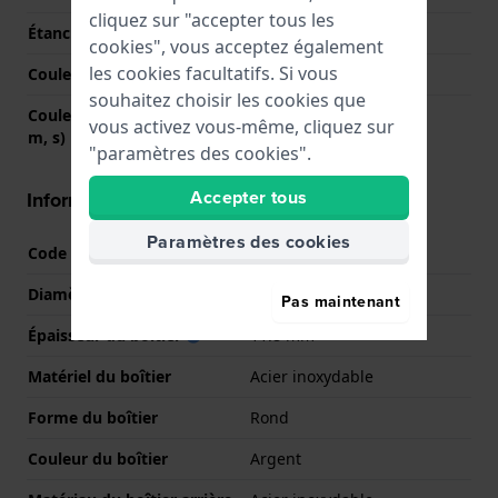
cliquez sur "accepter tous les
Étanchéité
5 Bar (douche)
cookies", vous acceptez également
les cookies facultatifs. Si vous
Couleur du cadran
Noir
souhaitez choisir les cookies que
Couleurs des aiguilles (h,
Argent, Argent, Argent
vous activez vous-même, cliquez sur
m, s)
"paramètres des cookies".
Accepter tous
Informations boîtier
Paramètres des cookies
Code boîtier
F16891
Diamètre
44 mm
Pas maintenant
Épaisseur du boîtier
11.8 mm
Matériel du boîtier
Acier inoxydable
Forme du boîtier
Rond
Couleur du boîtier
Argent