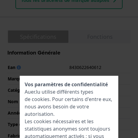
Tous les bracelets de marque adaptés
Spécifications
Fonctions
Information Générale
Ean
8430622640612
Marque
Festina
Vos paramètres de confidentialité
Catégorie
Retro
Auer.lu utilise différents types
de
cookies
. Pour certains d'entre eux,
Nom
Classic
nous avons besoin de votre
Année
2016 Printemps / Été
autorisation.
Les cookies nécessaires et les
Type d'affichage
Analogique
statistiques anonymes sont toujours
automatiquement activés ; si vous
Fabriqué en Suisse
Non