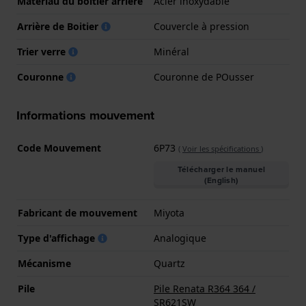
Matériau du boîtier arrière
Acier inoxydable
Arrière de Boitier
Couvercle à pression
Trier verre
Minéral
Couronne
Couronne de POusser
Informations mouvement
Code Mouvement
6P73
(
Voir les spécifications
)
Télécharger le manuel
(English)
Fabricant de mouvement
Miyota
Type d'affichage
Analogique
Mécanisme
Quartz
Pile
Pile Renata R364 364 /
SR621SW