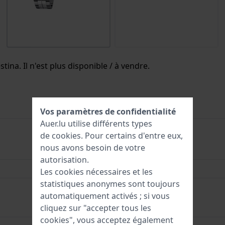
tina. Il n'est plus disponible / à vendre.
Vos paramètres de confidentialité
Auer.lu utilise différents types
de
cookies
. Pour certains d'entre eux,
nous avons besoin de votre
8430622559921
autorisation.
44 mm
Les cookies nécessaires et les
statistiques anonymes sont toujours
5 Bar (douche)
automatiquement activés ; si vous
cliquez sur "accepter tous les
cookies", vous acceptez également