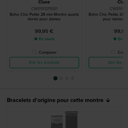
Cluse
Clus
CW0101211001
CW010121
Boho Chic Petite 28 mm Montre quartz
Boho Chic Petite 28 
dorée pour dames
pour dames e
99,95 €
99,95
● En stock
● En st
Comparer
Comp
Voir les produits
Voir les pr
Bracelets d'origine pour cette montre