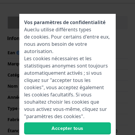
Vos paramètres de confidentialité
Spécifications
Fonctions
Auer.lu utilise différents types
de
cookies
. Pour certains d'entre eux,
Information Générale
nous avons besoin de votre
autorisation.
Ean
8719743373273
Les cookies nécessaires et les
Marque
Cluse
statistiques anonymes sont toujours
automatiquement activés ; si vous
Catégorie
Boho Chic
cliquez sur "accepter tous les
Nom
Boho Chic
cookies", vous acceptez également
les cookies facultatifs. Si vous
Année
2019 Automne / Hiver
souhaitez choisir les cookies que
Type d'affichage
Analogique
vous activez vous-même, cliquez sur
"paramètres des cookies".
Fabriqué en Suisse
Non
Accepter tous
Étanchéité
3 Bar (lavage des mains)