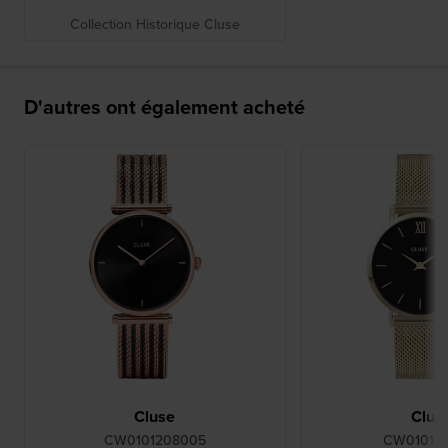
Collection Historique Cluse
D'autres ont également acheté
Cluse
Clus
CW0101208005
CW010120