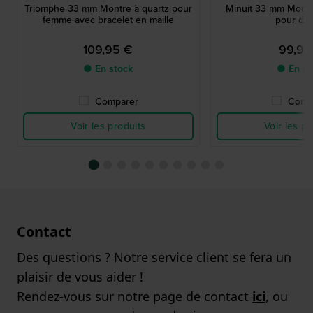
Triomphe 33 mm Montre à quartz pour
Minuit 33 mm Montr
femme avec bracelet en maille
pour da
109,95 €
99,95
● En stock
● En st
Comparer
Comp
Voir les produits
Voir les pr
Contact
Des questions ? Notre service client se fera un
plaisir de vous aider !
Rendez-vous sur notre page de contact
ici
, ou