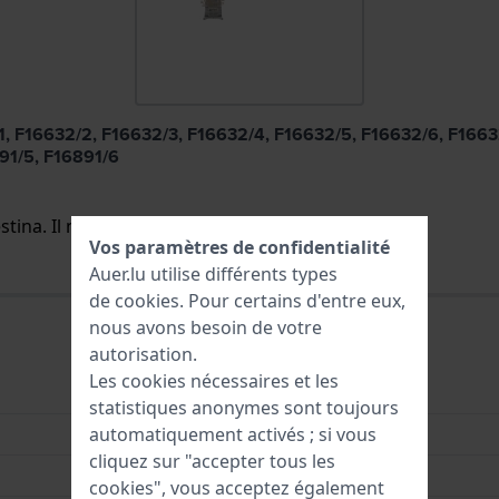
2/1, F16632/2, F16632/3, F16632/4, F16632/5, F16632/6, F16
91/5, F16891/6
tina. Il n'est plus disponible / à vendre.
Vos paramètres de confidentialité
Auer.lu utilise différents types
de
cookies
. Pour certains d'entre eux,
nous avons besoin de votre
autorisation.
Les cookies nécessaires et les
Acier inoxydable
statistiques anonymes sont toujours
automatiquement activés ; si vous
Stainless Steel Bracelet
cliquez sur "accepter tous les
23 mm
cookies", vous acceptez également