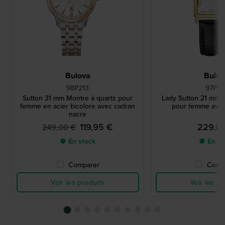
Bulova
Bulo
98P213
97P16
Sutton 31 mm Montre à quartz pour
Lady Sutton 21 mm 
femme en acier bicolore avec cadran
pour femme avec
nacre
119,95 €
229,0
249,00 €
● En stock
● En st
Comparer
Comp
Voir les produits
Voir les pr