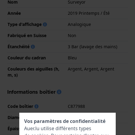
Nom
Surveyor
Année
2019 Printemps / Été
Type d'affichage
Analogique
Fabriqué en Suisse
Non
Étanchéité
3 Bar (lavage des mains)
Couleur du cadran
Bleu
Couleurs des aiguilles (h,
Argent, Argent, Argent
m, s)
Informations boîtier
Code boîtier
C877988
Diamètre
39 mm
Vos paramètres de confidentialité
Auer.lu utilise différents types
Épaisseur du boîtier
10.3 mm