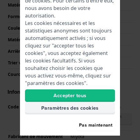
de
cookies
. Pour certains d'entre eux,
Matériel du boîtier
Acier inoxydable
nous avons besoin de votre
autorisation.
Forme du boîtier
Rond
Les cookies nécessaires et les
Couleur du boîtier
Argent
statistiques anonymes sont toujours
automatiquement activés ; si vous
Matériau du boîtier arrière
Acier inoxydable
cliquez sur "accepter tous les
Arrière de Boitier
Couvercle à pression
cookies", vous acceptez également
les cookies facultatifs. Si vous
Trier verre
Minéral
souhaitez choisir les cookies que
Couronne
Couronne de tirer
vous activez vous-même, cliquez sur
"paramètres des cookies".
Informations mouvement
Accepter tous
Code Mouvement
2350
Paramètres des cookies
(
Voir les spécifications
)
Télécharger le manuel
(English)
Pas maintenant
Fabricant de mouvement
Miyota