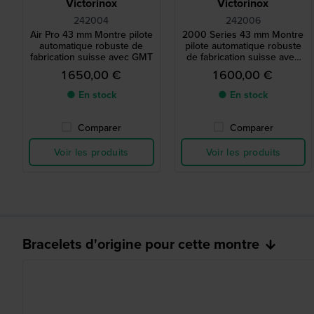
Victorinox
Victorinox
242004
242006
Air Pro 43 mm Montre pilote
2000 Series 43 mm Montre
automatique robuste de
pilote automatique robuste
fabrication suisse avec GMT
de fabrication suisse avec
GMT
1 650,00 €
1 600,00 €
● En stock
● En stock
Comparer
Comparer
Voir les produits
Voir les produits
Bracelets d'origine pour cette montre