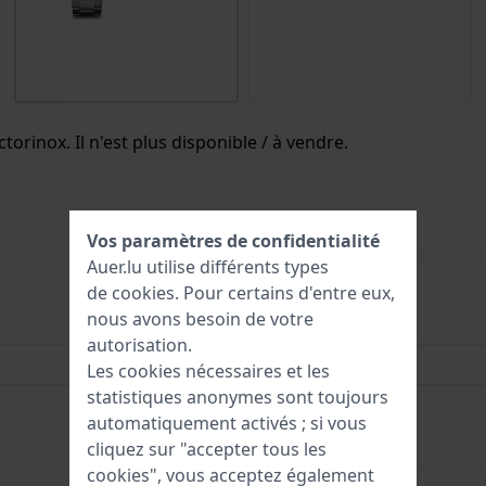
torinox. Il n'est plus disponible / à vendre.
Vos paramètres de confidentialité
Auer.lu utilise différents types
de
cookies
. Pour certains d'entre eux,
nous avons besoin de votre
40 mm
autorisation.
10 Bar (nager)
Les cookies nécessaires et les
statistiques anonymes sont toujours
Garantie de 5 ans
automatiquement activés ; si vous
cliquez sur "accepter tous les
cookies", vous acceptez également