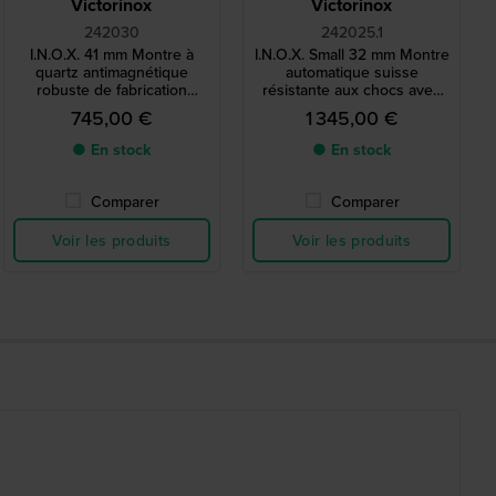
Victorinox
Victorinox
242030
242025.1
I.N.O.X. 41 mm Montre à
I.N.O.X. Small 32 mm Montre
quartz antimagnétique
automatique suisse
robuste de fabrication
résistante aux chocs avec
suisse
bracelet supplémentaire et
745,00 €
1 345,00 €
pochette pour accessoires
● En stock
● En stock
Comparer
Comparer
Voir les produits
Voir les produits