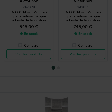
Victorinox
Victorinox
242028
242031
I.N.O.X. 41 mm Montre à
I.N.O.X. 41 mm Montre à
quartz antimagnétique
quartz antimagnétique
robuste de fabrication
robuste de fabrication
suisse
suisse
545,00 €
745,00 €
● En stock
● En stock
Comparer
Comparer
Voir les produits
Voir les produits