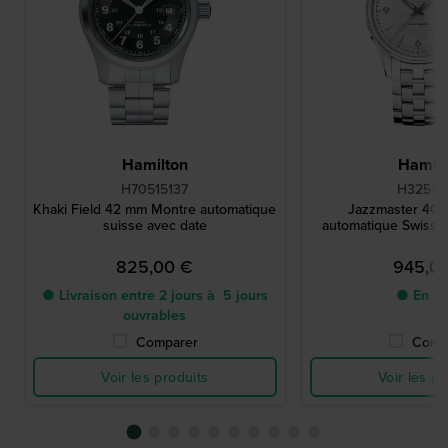
Hamilton
Hamilt
H70515137
H32515
Khaki Field 42 mm Montre automatique
Jazzmaster 40
suisse avec date
automatique Swiss 
825,00 €
945,0
● Livraison entre 2 jours à 5 jours
● En st
ouvrables
Comparer
Comp
Voir les produits
Voir les pr