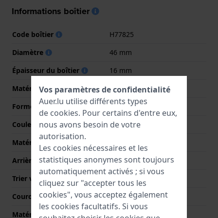
Informations boîtier
Code boîtier
H77825
Diamètre
46 mm
Épaisseur du boîtier
16 mm
Matériel du boîtier
Acier inoxydable
Vos paramètres de confidentialité
Auer.lu utilise différents types
Forme du boîtier
Rond
de
cookies
. Pour certains d'entre eux,
nous avons besoin de votre
Couleur du boîtier
Argent
autorisation.
Matériau du boîtier arrière
Acier inoxydable
Les cookies nécessaires et les
statistiques anonymes sont toujours
Arrière de Boitier
Fond de boîtier vissé
automatiquement activés ; si vous
Trier verre
Saphire
cliquez sur "accepter tous les
cookies", vous acceptez également
Couronne
Courrone à vis
les cookies facultatifs. Si vous
Matérielle lunette
Acier inoxydable
souhaitez choisir les cookies que