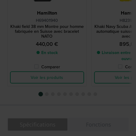
Hamilton
Hamilt
H69401940
H82395
Khaki field 38 mm Montre pour homme
Khaki Navy Scuba Au
fabriquée en Suisse avec bracelet
automatique suisse d
NATO
avec d
440,00 €
895,0
● En stock
● Livraison entre 2 
ouvrab
Comparer
Comp
Voir les produits
Voir les pr
Spécifications
Fonctions