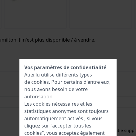
milton. Il n'est plus disponible / à vendre.
Vos paramètres de confidentialité
Auer.lu utilise différents types
de
cookies
. Pour certains d'entre eux,
nous avons besoin de votre
7630458805501
autorisation.
33 mm
Les cookies nécessaires et les
statistiques anonymes sont toujours
5 Bar (douche)
automatiquement activés ; si vous
Garantie de 2 ans
cliquez sur "accepter tous les
Gratuit
1 an de garantie suppl
cookies", vous acceptez également