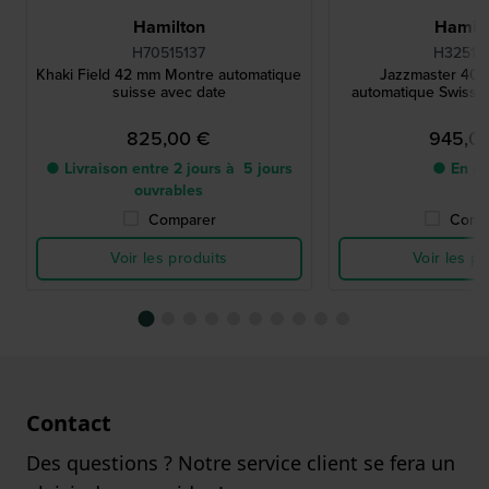
Hamilton
Hamilt
H70515137
H32515
Khaki Field 42 mm Montre automatique
Jazzmaster 40
suisse avec date
automatique Swiss 
825,00 €
945,0
● Livraison entre 2 jours à 5 jours
● En st
ouvrables
Comparer
Comp
Voir les produits
Voir les pr
Contact
Des questions ? Notre service client se fera un