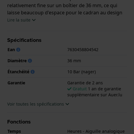
relativement fine sur un boîtier de 36 mm, ce qui
laisse beaucoup d'espace pour le cadran au design
clair. L'aiguille des heures squelette en forme d'épée
Lire la suite
révèle astucieusement l'heure dans l'anneau central
du cadran, tandis que l'aiguille des minutes à pointe
Spécifications
lumineuse pointe vers l'anneau extérieur avec des
chiffres agrandis. Un triangle lumineux à 12 heures
Ean
7630458804542
et des index lumineux à 3, 6 et 9 heures ajoutent une
Diamètre
36 mm
touche rétro de style aviateur à ce cadran très lisible.
Animée par le mouvement automatique H-10 avec
Étanchéité
10 Bar (nager)
une réserve de marche de 80 heures et un spiral
Garantie
Garantie de 2 ans
Nivachron™, cette montre est si cool et si bien
Gratuit
1 an de garantie
pensée qu'elle plaira aux hommes et aux femmes
supplémentaire sur Auer.lu
qui aiment le style militaire kaki intemporel.
Voir toutes les spécifications
Cette montre Hamilton a un boîtier Inox 36 mm en
diamètre et est équipée d'un bracelet Inox. Le boîtier
Fonctions
contient un mouvement ETA et la montre est dotée
Temps
Heures - Aiguille analogique
d'un cristal Saphire..