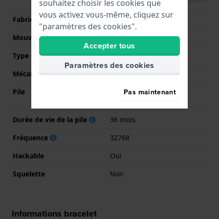
souhaitez choisir les cookies que
vous activez vous-même, cliquez sur
Fabricant de mouvement
Seiko Instruments Inc.
"paramètres des cookies".
Mouvement suisse
Non
Accepter tous
Type d'affichage
Analogique
Paramètres des cookies
Mécanisme
Quartz
Pas maintenant
Pile
Pile Renata R395 395 /
SR927SW
Durée de vie de la pile
36 mois
Fréquence
32768
Hackable
Oui
Squelette
Non
Informations bracelet