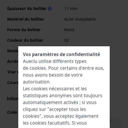
Épaisseur du boîtier
11 mm
Matériel du boîtier
Acier inoxydable
Forme du boîtier
Rond
Couleur du boîtier
Or
Matériau du boîtier arrière
Acier inoxydable
Vos paramètres de confidentialité
Auer.lu utilise différents types
Arrière de Boitier
Couvercle à pression
de
cookies
. Pour certains d'entre eux,
Trier verre
Minéral
nous avons besoin de votre
autorisation.
Couronne
Couronne de tirer
Les cookies nécessaires et les
statistiques anonymes sont toujours
Informations mouvement
automatiquement activés ; si vous
cliquez sur "accepter tous les
Code Mouvement
VX7J
(
Voir les spécifications
)
cookies", vous acceptez également
Télécharger le manuel
les cookies facultatifs. Si vous
(English)