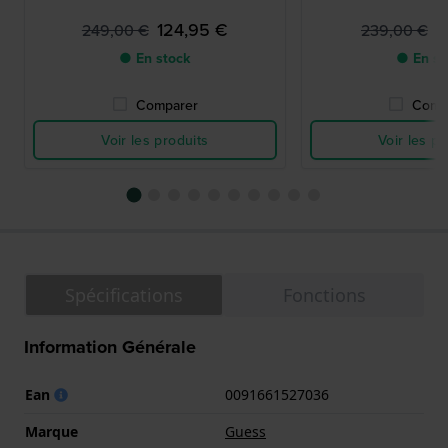
124,95 €
1
249,00 €
239,00 €
● En stock
● En st
Comparer
Comp
Voir les produits
Voir les pr
Spécifications
Fonctions
Information Générale
Ean
0091661527036
Marque
Guess