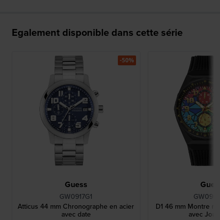
Egalement disponible dans cette série
-50%
Guess
Gues
GW0917G1
GW090
Atticus 44 mm Chronographe en acier
D1 46 mm Montre no
avec date
avec Jour