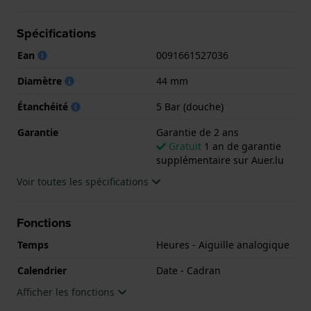
La montre est 5 ATM. Cela signifie que la montre est
adaptée à la douche. La montre est livrée avec la
Spécifications
Garantie de 2 ans.
Ean
0091661527036
.
Diamètre
44 mm
Étanchéité
5 Bar (douche)
Garantie
Garantie de 2 ans
Gratuit
1 an de garantie
supplémentaire sur Auer.lu
Voir toutes les spécifications
Fonctions
Temps
Heures - Aiguille analogique
Calendrier
Date - Cadran
Afficher les fonctions