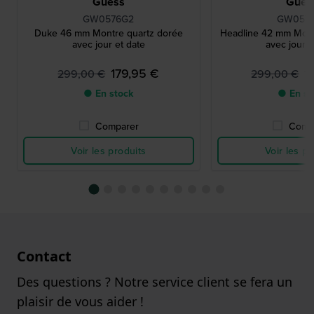
Guess
Gues
GW0576G2
GW057
Duke 46 mm Montre quartz dorée
Headline 42 mm Mont
avec jour et date
avec jour e
179,95 €
1
299,00 €
299,00 €
● En stock
● En st
Comparer
Comp
Voir les produits
Voir les pr
Contact
Des questions ? Notre service client se fera un
plaisir de vous aider !