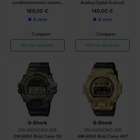
surdimensionnée inspirée
Analog-Digital G-shock
des années 90, avec
189,00 €
149,00 €
aiguilles magnétiques à
déclenchement par choc.
● À venir
● À venir
Comparer
Comparer
Voir les produits
Voir les produits
G-Shock
G-Shock
DW-6900CMG-3ER
GM-6900CMG-3ER
DW-6900 Bold Camo 50
GM-6900 Bold Camo 49.7