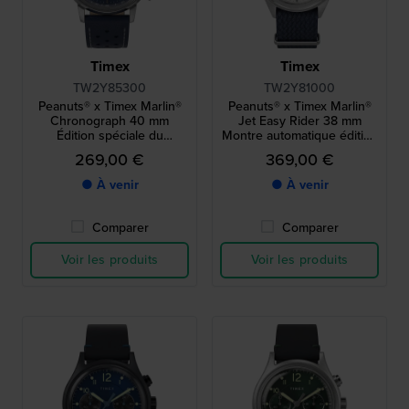
Timex
Timex
TW2Y85300
TW2Y81000
Peanuts® x Timex Marlin®
Peanuts® x Timex Marlin®
Chronograph 40 mm
Jet Easy Rider 38 mm
Édition spéciale du
Montre automatique édition
chronographe à quartz
spéciale avec cadran
269,00 €
369,00 €
avec cadran Snoopy
Snoopy
● À venir
● À venir
Comparer
Comparer
Voir les produits
Voir les produits