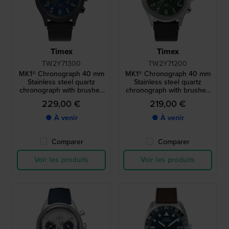
Timex
Timex
TW2Y71300
TW2Y71200
MK1® Chronograph 40 mm
MK1® Chronograph 40 mm
Stainless steel quartz
Stainless steel quartz
chronograph with brushed
chronograph with brushed
case
case
229,00 €
219,00 €
● À venir
● À venir
Comparer
Comparer
Voir les produits
Voir les produits