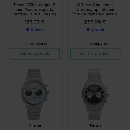
Timex 1976 Lexington 21
Q Timex Continental
mm Montre à quartz
Chronograph 36 mm
rectangulaire au design
Chronographe à quartz en
vintage avec index romains
acier inoxydable avec
139,00 €
269,00 €
cadran 24h
● À venir
● À venir
Comparer
Comparer
Voir les produits
Voir les produits
Timex
Timex