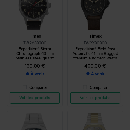
Timex
Timex
TW2Y89200
TW2Y90900
Expedition® Sierra
Expedition® Field Post
Chronograph 43 mm
Automatic 41 mm Rugged
Stainless steel quartz
titanium automatic watch
chronograph with brushed
with brushed case
169,00 €
409,00 €
case
● À venir
● À venir
Comparer
Comparer
Voir les produits
Voir les produits