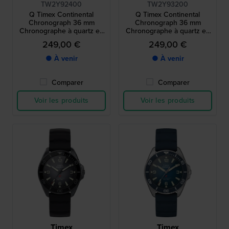
TW2Y92400
TW2Y93200
Q Timex Continental
Q Timex Continental
Chronograph 36 mm
Chronograph 36 mm
Chronographe à quartz en
Chronographe à quartz en
acier inoxydable avec
acier inoxydable avec
249,00 €
249,00 €
cadran 24h
cadran 24h
● À venir
● À venir
Comparer
Comparer
Voir les produits
Voir les produits
Timex
Timex