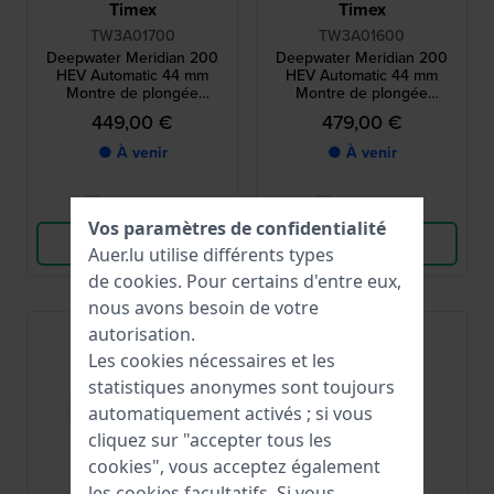
Timex
Timex
TW3A01700
TW3A01600
Deepwater Meridian 200
Deepwater Meridian 200
HEV Automatic 44 mm
HEV Automatic 44 mm
Montre de plongée
Montre de plongée
automatique en acier
automatique en acier
449,00 €
479,00 €
inoxydable
inoxydable
● À venir
● À venir
Comparer
Comparer
Vos paramètres de confidentialité
Voir les produits
Voir les produits
Auer.lu utilise différents types
de
cookies
. Pour certains d'entre eux,
nous avons besoin de votre
autorisation.
Les cookies nécessaires et les
statistiques anonymes sont toujours
automatiquement activés ; si vous
cliquez sur "accepter tous les
cookies", vous acceptez également
les cookies facultatifs. Si vous