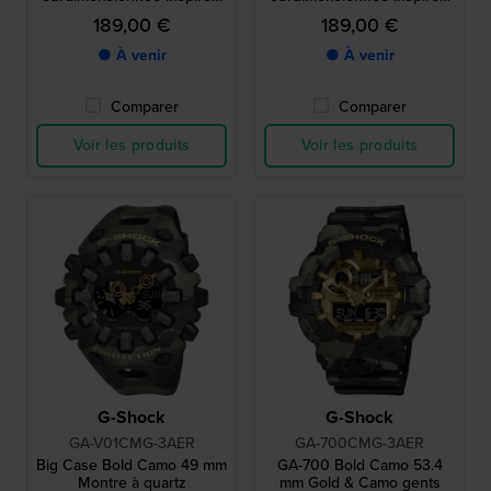
des années 90, avec
des années 90, avec
189,00 €
189,00 €
aiguilles magnétiques à
aiguilles magnétiques à
déclenchement par choc.
déclenchement par choc.
● À venir
● À venir
Comparer
Comparer
Voir les produits
Voir les produits
G-Shock
G-Shock
GA-V01CMG-3AER
GA-700CMG-3AER
Big Case Bold Camo 49 mm
GA-700 Bold Camo 53.4
Montre à quartz
mm Gold & Camo gents