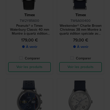
Timex
Timex
TW2Y85600
TW6A00400
Peanuts® x Timex
Weekender® Charlie Brown
Waterbury Classic 40 mm
Christmas 38 mm Montre à
Montre à quartz édition
quartz édition spéciale avec
spéciale avec cadran
cadran Snoopy
179,00 €
79,00 €
Snoopy
● À venir
● À venir
Comparer
Comparer
Voir les produits
Voir les produits