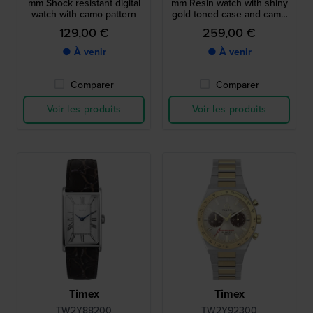
mm Shock resistant digital
mm Resin watch with shiny
watch with camo pattern
gold toned case and camo
print strap
129,00 €
259,00 €
● À venir
● À venir
Comparer
Comparer
Voir les produits
Voir les produits
Timex
Timex
TW2Y88200
TW2Y92300