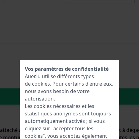
Vos paramètres de confidentialité
Auer.lu utilise différents types
de
cookies
. Pour certains d'entre eux,
nous avons besoin de votre
Dans le Panier
autorisation.
Les cookies nécessaires et les
statistiques anonymes sont toujours
automatiquement activés ; si vous
cliquez sur "accepter tous les
t attaché à la montre au moyen de Épingles à ressort à déga
cookies", vous acceptez également
 monture droite, ce qui signifie qu'il convient à toutes le