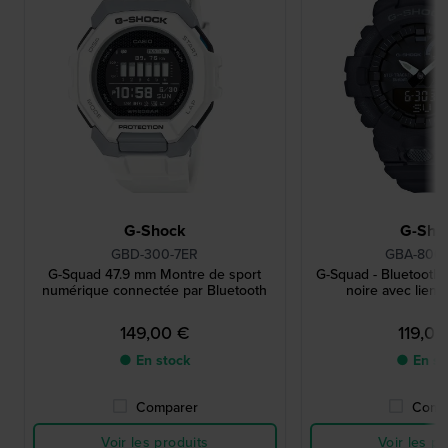
G-Shock
G-Sho
GBD-300-7ER
GBA-800-
G-Squad 47.9 mm Montre de sport
G-Squad - Bluetooth
numérique connectée par Bluetooth
noire avec lien
149,00 €
119,00
● En stock
● En st
Comparer
Comp
Voir les produits
Voir les pr