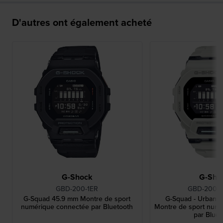
D'autres ont également acheté
G-Shock
G-Sho
GBD-200-1ER
GBD-200U
G-Squad 45.9 mm Montre de sport
G-Squad - Urban Ut
numérique connectée par Bluetooth
Montre de sport num
par Bluet