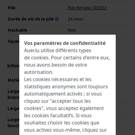
Pile
Pile Renata CR2032
Durée de vie de la pile
24 mois
Hackable
Non
Squelette
Non
Vos paramètres de confidentialité
Auer.lu utilise différents types
de
cookies
. Pour certains d'entre eux,
nous avons besoin de votre
Informations bracelet
autorisation.
Les cookies nécessaires et les
Matière bracelet
Résine
statistiques anonymes sont toujours
Largeur de la patte (du
26 mm
automatiquement activés ; si vous
bracelet)
cliquez sur "accepter tous les
cookies", vous acceptez également
Largeur entre Corne
18 mm
les cookies facultatifs. Si vous
Largeur de bande à la
19 mm
souhaitez choisir les cookies que
boucle
vous activez vous-même, cliquez sur