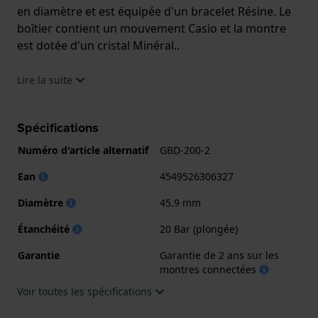
en diamètre et est équipée d'un bracelet Résine. Le
boîtier contient un mouvement Casio et la montre
est dotée d'un cristal Minéral..
La montre est 20 ATM. Cela signifie que la montre
Lire la suite
est adaptée à la plongée. La montre est livrée avec la
Garantie de 2 ans sur les montres connectées
Spécifications
Numéro d'article alternatif
GBD-200-2
.
Ean
4549526306327
.
Diamètre
45.9 mm
Étanchéité
20 Bar (plongée)
Garantie
Garantie de 2 ans sur les
montres connectées
Voir toutes les spécifications