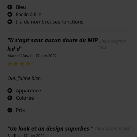
Bleu
Facile à lire
Il a de nombreuses fonctions
"Il s'agit sans aucun doute du MIP
Show original
text
lcd d"
Marcell Vaszili · 17 juin 2022
Oui, j'aime bien.
Apparence
Colorée
Prix
"Un look et un design superbes "
Show original text
Sai Teja · 17 juin 2022