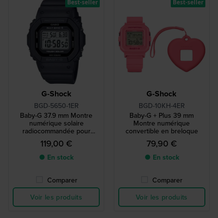
Best-seller
Best-seller
G-Shock
G-Shock
BGD-5650-1ER
BGD-10KH-4ER
Baby-G 37.9 mm Montre
Baby-G + Plus 39 mm
numérique solaire
Montre numérique
radiocommandée pour
convertible en breloque
femme
119,00 €
79,90 €
● En stock
● En stock
Comparer
Comparer
Voir les produits
Voir les produits