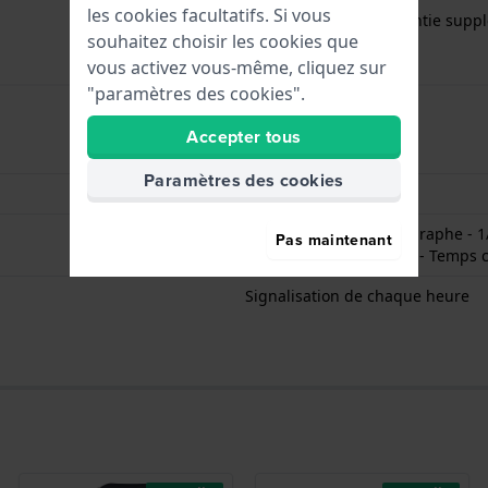
les cookies facultatifs. Si vous
Gratuit
1 an de garantie suppl
souhaitez choisir les cookies que
vous activez vous-même, cliquez sur
"paramètres des cookies".
Accepter tous
Heures - Numérique
Paramètres des cookies
Date - Numérique
Chronomètre / Chronographe - 1/
Pas maintenant
écoulé - Temps partiels - Temps 
Signalisation de chaque heure