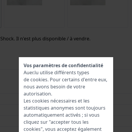
Shock. Il n'est plus disponible / à vendre.
Vos paramètres de confidentialité
Auer.lu utilise différents types
de
cookies
. Pour certains d'entre eux,
nous avons besoin de votre
BGD-565U-7
autorisation.
4549526362538
Les cookies nécessaires et les
statistiques anonymes sont toujours
37.9 mm
automatiquement activés ; si vous
10 Bar (nager)
cliquez sur "accepter tous les
cookies", vous acceptez également
Garantie de 2 ans