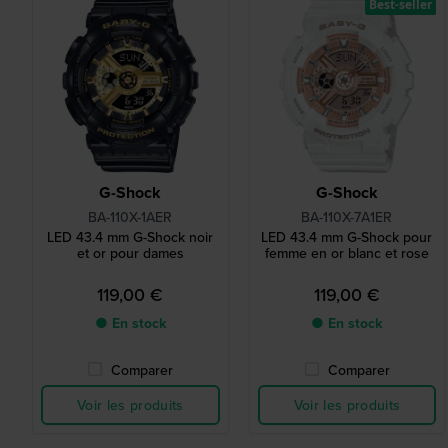
Best-seller
G-Shock
G-Shock
BA-110X-1AER
BA-110X-7A1ER
LED 43.4 mm G-Shock noir
LED 43.4 mm G-Shock pour
et or pour dames
femme en or blanc et rose
119,00 €
119,00 €
● En stock
● En stock
Comparer
Comparer
Voir les produits
Voir les produits