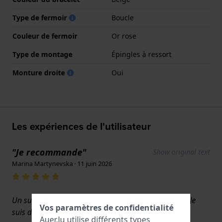
Type de fermoir
Boucle
Couleur de fermoir
Or rose
Type de montage
Épingles à ressort
Monture droite
Oui
Les expériences de l'utilisateur
"Je recommande"
Show original text
Marina Martynevska · 11 juin 2026
Un superbe bracelet, presque identique à l'original. Je
Vos paramètres de confidentialité
suis débutante et je l'ai remplacé moi-même.
Auer.lu utilise différents types