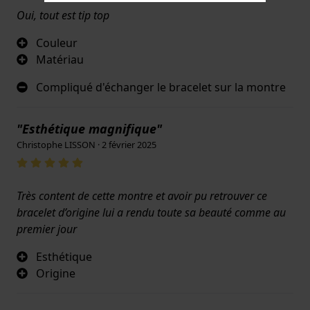
Oui, tout est tip top
Couleur
Matériau
Compliqué d'échanger le bracelet sur la montre
"Esthétique magnifique"
Christophe LISSON · 2 février 2025
Très content de cette montre et avoir pu retrouver ce
bracelet d’origine lui a rendu toute sa beauté comme au
premier jour
Esthétique
Origine