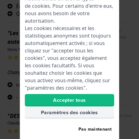
de
cookies
. Pour certains d'entre eux,
Échange simple
nous avons besoin de votre
Qualité
autorisation.
Les cookies nécessaires et les
Show
"Les fioritures tiennent le dos. Strass
statistiques anonymes sont toujours
original
autour du verre de montre"
automatiquement activés ; si vous
text
Doris Tarquini · 2 février 2026
cliquez sur "accepter tous les
cookies", vous acceptez également
les cookies facultatifs. Si vous
Changement facile du bracelet. Merci
souhaitez choisir les cookies que
vous activez vous-même, cliquez sur
couleur, strass, pont à volutes
"paramètres des cookies".
-
Accepter tous
Paramètres des cookies
"DESIGN"
Show original text
Claudia Villiger · 12 septembre 2025
Pas maintenant