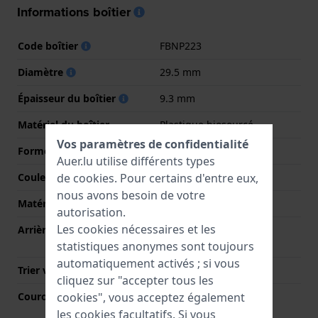
Informations boîtier
Code boîtier
FBNP223
Diamètre
29.5 mm
Épaisseur du boîtier
9.3 mm
Matériel du boîtier
Plastique biosourcé
Vos paramètres de confidentialité
Forme du boîtier
Rond
Auer.lu utilise différents types
de
cookies
. Pour certains d'entre eux,
Couleur du boîtier
Rose
nous avons besoin de votre
Matériau du boîtier arrière
Plastique biosourcé
autorisation.
Les cookies nécessaires et les
Arrière de Boitier
Boîtier avec trappe de
batterie
statistiques anonymes sont toujours
automatiquement activés ; si vous
Trier verre
Acrylique
cliquez sur "accepter tous les
cookies", vous acceptez également
Couronne
Couronne de tirer
les cookies facultatifs. Si vous