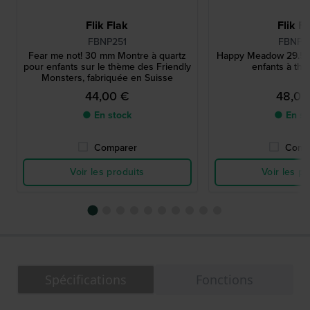
Flik Flak
Flik F
FBNP251
FBNP2
Fear me not! 30 mm Montre à quartz
Happy Meadow 29.5 
pour enfants sur le thème des Friendly
enfants à thè
Monsters, fabriquée en Suisse
44,00 €
48,00
● En stock
● En st
Comparer
Comp
Voir les produits
Voir les pr
Spécifications
Fonctions