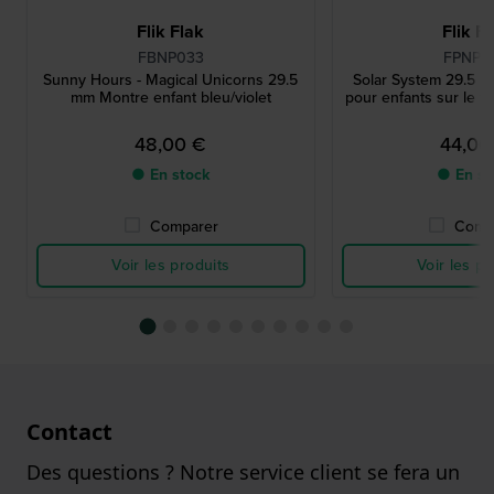
Flik Flak
Flik F
FBNP033
FPNP0
Sunny Hours - Magical Unicorns 29.5
Solar System 29.5 
mm Montre enfant bleu/violet
pour enfants sur le t
48,00 €
44,00
● En stock
● En st
Comparer
Comp
Voir les produits
Voir les pr
Contact
Des questions ? Notre service client se fera un