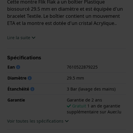
Cette montre Flik Flak a un boîtier Plastique
biosourcé 29.5 mm en diamètre et est équipée d'un
bracelet Textile. Le boîtier contient un mouvement
ETA et la montre est dotée d'un cristal Acrylique..
La montre est 3 ATM. Cela signifie que la montre est
Lire la suite
étanche aux éclaboussures. La montre est livrée
avec la Garantie de 2 ans.
Spécifications
.
Ean
7610522879225
Diamètre
29.5 mm
Étanchéité
3 Bar (lavage des mains)
Garantie
Garantie de 2 ans
Gratuit
1 an de garantie
supplémentaire sur Auer.lu
Voir toutes les spécifications