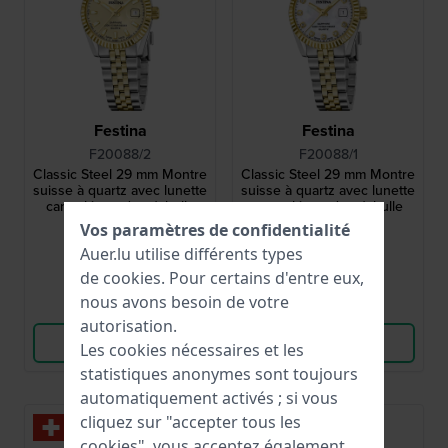
Festina
Festina
F20088/2
F20088/1
Classic Steel 29 mm Montre
Classic Steel 29 mm Montre
suisse à quartz avec lunette
suisse à quartz avec lunette
cannelée et date à bulle
cannelée et date à bulle
Vos paramètres de confidentialité
275,00 €
275,00 €
Auer.lu utilise différents types
● En stock
● En stock
de
cookies
. Pour certains d'entre eux,
nous avons besoin de votre
Comparer
Comparer
autorisation.
Voir les produits
Voir les produits
Les cookies nécessaires et les
statistiques anonymes sont toujours
automatiquement activés ; si vous
cliquez sur "accepter tous les
cookies", vous acceptez également