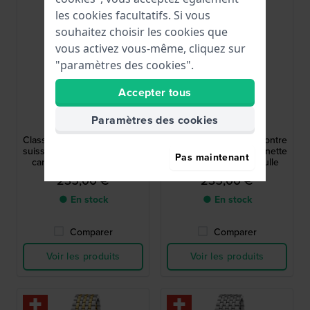
les cookies facultatifs. Si vous
souhaitez choisir les cookies que
vous activez vous-même, cliquez sur
"paramètres des cookies".
Accepter tous
Festina
Festina
Paramètres des cookies
F20087/3
F20087/1
Classic Steel 29 mm Montre
Classic Steel 29 mm Montre
suisse à quartz avec lunette
suisse à quartz avec lunette
Pas maintenant
cannelée et date à bulle
cannelée et date à bulle
235,00 €
235,00 €
● En stock
● En stock
Comparer
Comparer
Voir les produits
Voir les produits