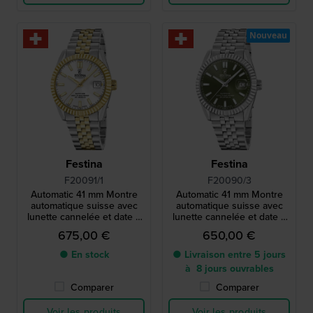
Nouveau
Festina
Festina
F20091/1
F20090/3
Automatic 41 mm Montre
Automatic 41 mm Montre
automatique suisse avec
automatique suisse avec
lunette cannelée et date à
lunette cannelée et date à
bulle
bulle
675,00 €
650,00 €
● En stock
● Livraison entre 5 jours
à 8 jours ouvrables
Comparer
Comparer
Voir les produits
Voir les produits