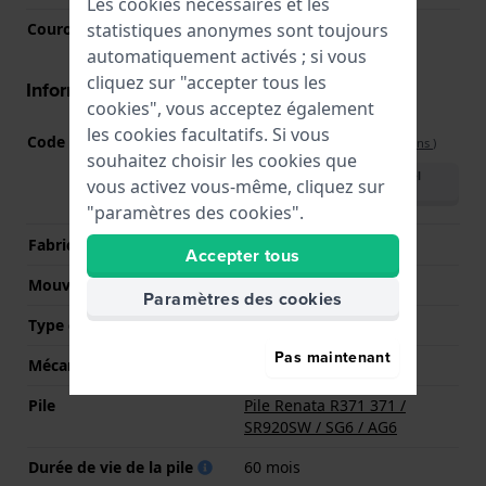
Les cookies nécessaires et les
statistiques anonymes sont toujours
Couronne
Couronne de tirer
automatiquement activés ; si vous
cliquez sur "accepter tous les
Informations mouvement
cookies", vous acceptez également
les cookies facultatifs. Si vous
Code Mouvement
705 SW
(
Voir les spécifications
)
souhaitez choisir les cookies que
Télécharger le manuel
vous activez vous-même, cliquez sur
(English)
"paramètres des cookies".
Fabricant de mouvement
Ronda
Accepter tous
Mouvement suisse
Oui
Paramètres des cookies
Type d'affichage
Analogique
Pas maintenant
Mécanisme
Quartz
Pile
Pile Renata R371 371 /
SR920SW / SG6 / AG6
Durée de vie de la pile
60 mois