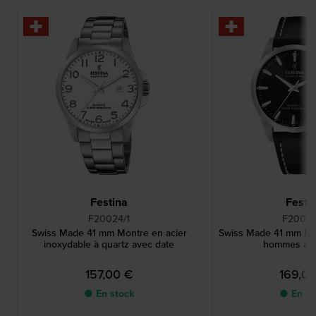
Festina
Festi
F20024/1
F20025
Swiss Made 41 mm Montre en acier
Swiss Made 41 mm Mo
inoxydable à quartz avec date
hommes ave
157,00 €
169,0
● En stock
● En st