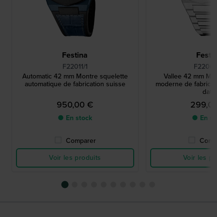
Festina
Festi
F22011/1
F22000
Automatic 42 mm Montre squelette
Vallee 42 mm Mon
automatique de fabrication suisse
moderne de fabricat
date
950,00 €
299,0
● En stock
● En st
Comparer
Comp
Voir les produits
Voir les pr