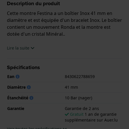
Description du produit
Cette montre Festina a un boîtier Inox 41 mm en
diamètre et est équipée d'un bracelet Inox. Le boîtier
contient un mouvement Ronda et la montre est
dotée d'un cristal Minéral..
La montre est 10 ATM. Cela signifie que la montre
Lire la suite
est adaptée à la natation. La montre est livrée avec la
Garantie de 2 ans.
Spécifications
.
Ean
8430622788659
Diamètre
41 mm
Étanchéité
10 Bar (nager)
Garantie
Garantie de 2 ans
Gratuit
1 an de garantie
supplémentaire sur Auer.lu
Voir toutes les spécifications