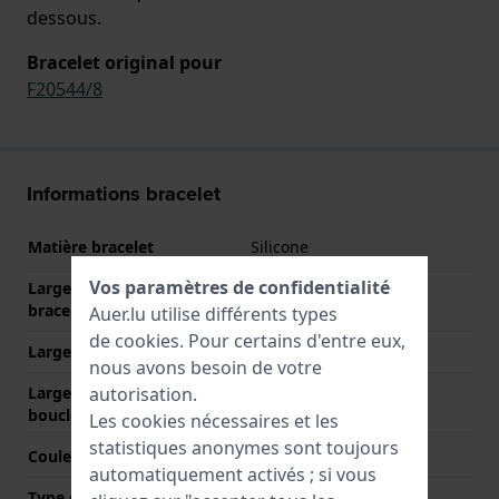
dessous.
Bracelet original pour
F20544/8
Informations bracelet
Matière bracelet
Silicone
Vos paramètres de confidentialité
Largeur de la patte (du
22 mm
bracelet)
Auer.lu utilise différents types
de
cookies
. Pour certains d'entre eux,
Largeur entre Corne
22 mm
nous avons besoin de votre
autorisation.
Largeur de bande à la
20 mm
boucle
Les cookies nécessaires et les
statistiques anonymes sont toujours
Couleur du bracelet
Gris
automatiquement activés ; si vous
Type de fermoir
Boucle