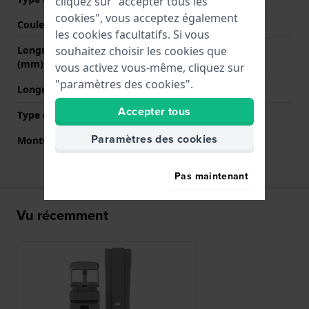
cliquez sur "accepter tous les
cookies", vous acceptez également
Couleur de fermoir
Argent
les cookies facultatifs. Si vous
souhaitez choisir les cookies que
Longueur bande à 12h
85 mm
(mm)
vous activez vous-même, cliquez sur
"paramètres des cookies".
Longueur bande à 6h (mm)
125 mm
Accepter tous
Type de montage
Épingles à ressort
Paramètres des cookies
Monture droite
Non
Pas maintenant
Vu récemment