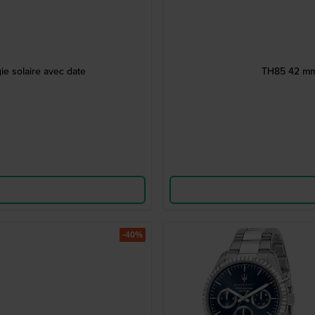
e solaire avec date
TH85 42 mm
-40%