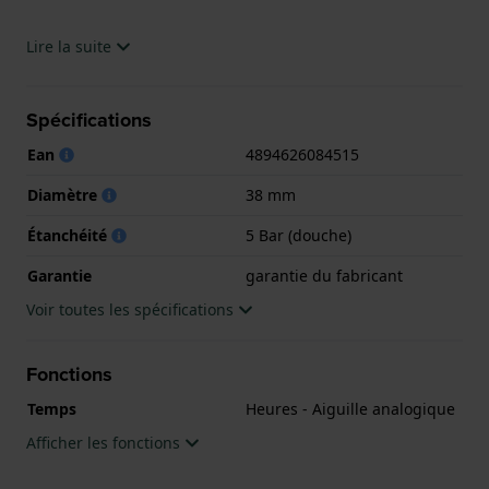
La montre est 5 ATM. Cela signifie que la montre est
Lire la suite
adaptée à la douche. La montre est livrée avec la
garantie du fabricant.
Spécifications
.
Ean
4894626084515
Diamètre
38 mm
Étanchéité
5 Bar (douche)
Garantie
garantie du fabricant
Voir toutes les spécifications
Fonctions
Temps
Heures - Aiguille analogique
Afficher les fonctions