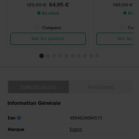
64,95 €
7
129,90 €
149,90 €
● En stock
● En st
Comparer
Comp
Voir les produits
Voir les pr
Spécifications
Fonctions
Information Générale
Ean
4894626084515
Marque
Esprit