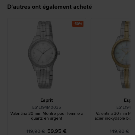
D'autres ont également acheté
-50%
Esprit
Espri
ES1L194M0035
ES1L194M
Valentina 30 mm Montre pour femme à
Valentina 30 mm Mon
quartz en argent
acier inoxydable bic
59,95 €
7
119,90 €
149,90 €