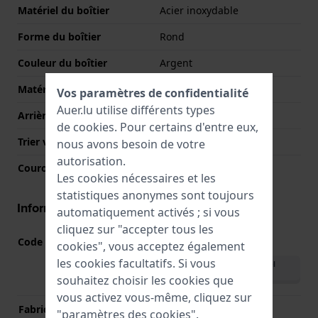
Matériel du boîtier
Acier inoxydable
Forme du boîtier
Rond
Couleur du boîtier
Argent
Matériau du boîtier arrière
Acier inoxydable
Vos paramètres de confidentialité
Auer.lu utilise différents types
Arrière de Boitier
Couvercle à pression
de
cookies
. Pour certains d'entre eux,
Trier verre
Minéral
nous avons besoin de votre
autorisation.
Couronne
Couronne de tirer
Les cookies nécessaires et les
statistiques anonymes sont toujours
Informations mouvement
automatiquement activés ; si vous
cliquez sur "accepter tous les
Code Mouvement
VJ21
(
Voir les spécifications
)
cookies", vous acceptez également
les cookies facultatifs. Si vous
Télécharger le manuel
(English)
souhaitez choisir les cookies que
vous activez vous-même, cliquez sur
Fabricant de mouvement
Seiko Instruments Inc.
"paramètres des cookies".