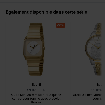
Egalement disponible dans cette série
-50%
Esprit
Espri
ES1L070E0075
ES1L026M
Cube Mini 25 mm Montre à quartz
Grace 34 mm Montre à
carrée pour femme avec bracelet
pour fe
flexible