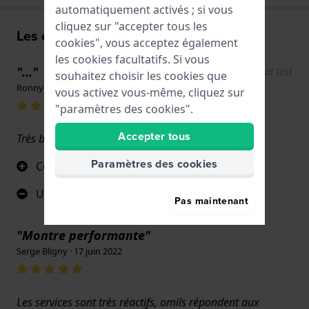
automatiquement activés ; si vous
cliquez sur "accepter tous les
Les expériences de l'utilisateur
cookies", vous acceptez également
les cookies facultatifs. Si vous
"..."
Show original text
souhaitez choisir les cookies que
Ronny Valenta · 16 juin 2025
vous activez vous-même, cliquez sur
"paramètres des cookies".
Accepter tous
Très bon, juste un peu trop rigide
Paramètres des cookies
Conception
Un peu trop rigide
Pas maintenant
"Montre performante"
Serge Bligny · 17 juin 2022
Les services sont très réactifs, omils répondent aux