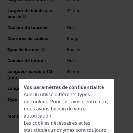
Largeur de bande à la
22 mm
boucle
Couleur du bracelet
Noir
Coutures de couleur
Rouge
Type de fermoir
Boucle
Couleur de fermoir
Noir
Longueur bande à 12h
80 mm
(mm)
Vos paramètres de confidentialité
Longueur bande à 6h (mm)
120 mm
Auer.lu utilise différents types
Type de montage
Épingles à ressort à
de
cookies
. Pour certains d'entre eux,
dégagement rapide
nous avons besoin de votre
autorisation.
Monture droite
Oui
Les cookies nécessaires et les
statistiques anonymes sont toujours