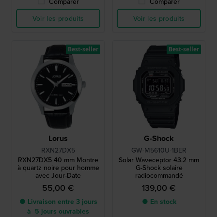
Comparer
Comparer
Voir les produits
Voir les produits
Best-seller
Best-seller
Lorus
G-Shock
RXN27DX5
GW-M5610U-1BER
RXN27DX5 40 mm Montre
Solar Waveceptor 43.2 mm
à quartz noire pour homme
G-Shock solaire
avec Jour-Date
radiocommandé
55,00 €
139,00 €
● Livraison entre 3 jours
● En stock
à 5 jours ouvrables