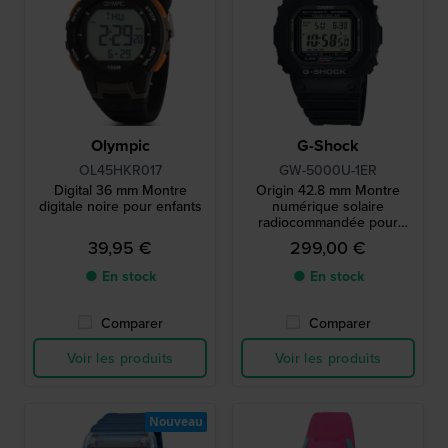
Olympic
G-Shock
OL45HKR017
GW-5000U-1ER
Digital 36 mm Montre
Origin 42.8 mm Montre
digitale noire pour enfants
numérique solaire
radiocommandée pour
homme
39,95 €
299,00 €
● En stock
● En stock
Comparer
Comparer
Voir les produits
Voir les produits
Nouveau