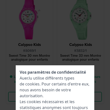
Calypso Kids
Calypso Kids
K6069/1
K5832/1
Sweet Time 30 mm Montre
Sweet Time 33 mm Montre
analogique pour enfants
analogique pour enfants
39,00 €
34,00 €
Vos paramètres de confidentialité
● Livraison entre 5 jours
● Livraison entre 5 jours
Auer.lu utilise différents types
à 8 jours ouvrables
à 8 jours ouvrables
de
cookies
. Pour certains d'entre eux,
Comparer
Comparer
nous avons besoin de votre
autorisation.
Voir les produits
Voir les produits
Les cookies nécessaires et les
statistiques anonymes sont toujours