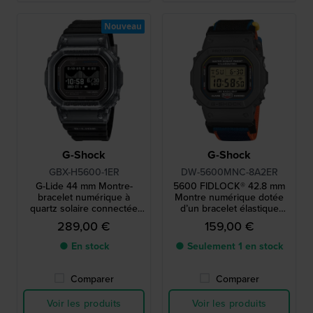
Nouveau
G-Shock
G-Shock
GBX-H5600-1ER
DW-5600MNC-8A2ER
G-Lide 44 mm Montre-
5600 FIDLOCK® 42.8 mm
bracelet numérique à
Montre numérique dotée
quartz solaire connectée
d’un bracelet élastique
via Bluetooth avec
confortable et d’un fermoir
289,00 €
159,00 €
affichage MIP
magnétique FIDLOCK®.
● En stock
● Seulement 1 en stock
Comparer
Comparer
Voir les produits
Voir les produits