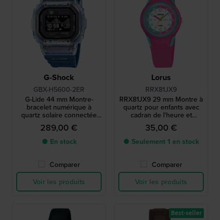
G-Shock
Lorus
GBX-H5600-2ER
RRX81JX9
G-Lide 44 mm Montre-
RRX81JX9 29 mm Montre à
bracelet numérique à
quartz pour enfants avec
quartz solaire connectée
cadran de l'heure et
via Bluetooth avec
bracelet en silicone
289,00 €
35,00 €
affichage MIP
● En stock
● Seulement 1 en stock
Comparer
Comparer
Voir les produits
Voir les produits
Best-seller