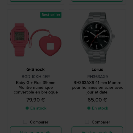
Best-seller
G-Shock
Lorus
BGD-10KH-4ER
RH363AX9
Baby-G + Plus 39 mm
RH363AX9 41 mm Montre
Montre numérique
pour hommes en acier avec
convertible en breloque
jour et date.
79,90 €
65,00 €
● En stock
● En stock
Comparer
Comparer
Voir les produits
Voir les produits