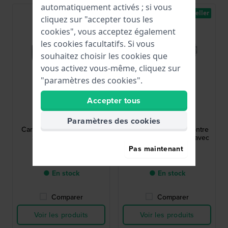
automatiquement activés ; si vous
Best-seller
Best-seller
cliquez sur "accepter tous les
cookies", vous acceptez également
les cookies facultatifs. Si vous
souhaitez choisir les cookies que
vous activez vous-même, cliquez sur
"paramètres des cookies".
Accepter tous
G-Shock
Lorus
GA-2100-1A1ER
RH963KX8
Paramètres des cookies
Carbon Core 45.4 mm G-
RH963KX8 42 mm Montre
Shock analogique-
à quartz pour homme avec
numérique noir
cadran bleu
Pas maintenant
99,90 €
65,00 €
● En stock
● En stock
Comparer
Comparer
Voir les produits
Voir les produits