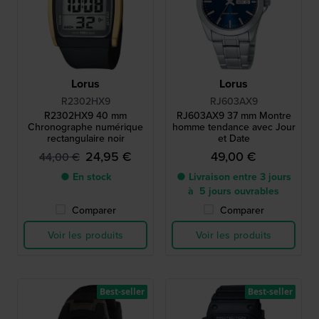
Lorus
Lorus
R2302HX9
RJ603AX9
R2302HX9 40 mm
RJ603AX9 37 mm Montre
Chronographe numérique
homme tendance avec Jour
rectangulaire noir
et Date
24,95 €
49,00 €
44,00 €
● En stock
● Livraison entre 3 jours
à 5 jours ouvrables
Comparer
Comparer
Voir les produits
Voir les produits
Best-seller
Best-seller