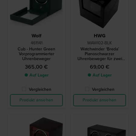
Wolf
HWG
461141
WAWI02-BLK
Cub - Hunter Green
Watchwinder ‘Breda’
Vorprogrammierter
Pianoschwarzer
Uhrenbeweger
Uhrenbeweger für zwei
Uhren
365,00 €
69,00 €
● Auf Lager
● Auf Lager
Vergleichen
Vergleichen
Produkt ansehen
Produkt ansehen