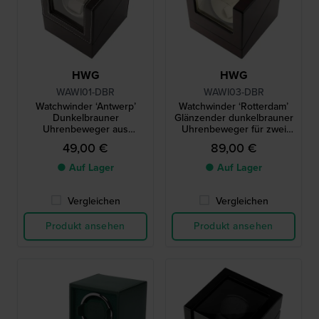
HWG
HWG
WAWI01-DBR
WAWI03-DBR
Watchwinder ‘Antwerp’
Watchwinder ‘Rotterdam’
Dunkelbrauner
Glänzender dunkelbrauner
Uhrenbeweger aus
Uhrenbeweger für zwei
veganem Leder für eine
Uhren
49,00 €
89,00 €
Uhr
● Auf Lager
● Auf Lager
Vergleichen
Vergleichen
Produkt ansehen
Produkt ansehen