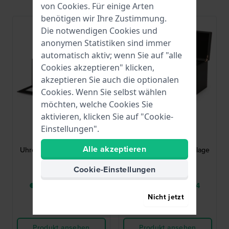
von
Cookies
. Für einige Arten
benötigen wir Ihre Zustimmung.
Die notwendigen Cookies und
anonymen Statistiken sind immer
automatisch aktiv; wenn Sie auf "alle
Cookies akzeptieren" klicken,
akzeptieren Sie auch die optionalen
Cookies. Wenn Sie selbst wählen
möchten, welche Cookies Sie
aktivieren, klicken Sie auf "Cookie-
Wolf
Wolf
Einstellungen".
469403
469416
Axis Dreifacher
Axis Dreifacher
Alle akzeptieren
Uhrenbeweger mit Ablage
Uhrenbeweger mit Ablage
Cookie-Einstellungen
2.139,00 €
2.139,00 €
● Lieferung in 2 - 4
● Lieferung in 2 - 4
Werktage
Werktage
Nicht jetzt
Vergleichen
Vergleichen
Produkt ansehen
Produkt ansehen