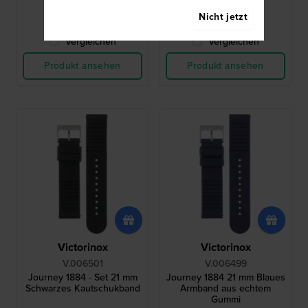
● Auf Lager
● Auf Lager
Nicht jetzt
Vergleichen
Vergleichen
Produkt ansehen
Produkt ansehen
Victorinox
Victorinox
V.006501
V.006499
Journey 1884 - Set 21 mm
Journey 1884 21 mm Blaues
Schwarzes Kautschukband
Armband aus echtem
Gummi