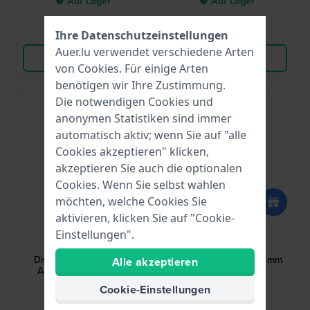
● Auf Lager
● Auf Lager
Vergleichen
Vergleichen
Ihre Datenschutzeinstellungen
Auer.lu verwendet verschiedene Arten
Produkt ansehen
Produkt ansehen
von
Cookies
. Für einige Arten
benötigen wir Ihre Zustimmung.
Die notwendigen Cookies und
anonymen Statistiken sind immer
automatisch aktiv; wenn Sie auf "alle
Cookies akzeptieren" klicken,
akzeptieren Sie auch die optionalen
Cookies. Wenn Sie selbst wählen
möchten, welche Cookies Sie
aktivieren, klicken Sie auf "Cookie-
Victorinox
Victorinox
Einstellungen".
V.006690
V.006523.0
Dive Pro 21 mm Blaues
Journey 1884 - Set 21 mm
Alle akzeptieren
Armband aus echtem
Braunes Holz auf
Gummi
Lederband
Cookie-Einstellungen
73,00 €
58,00 €