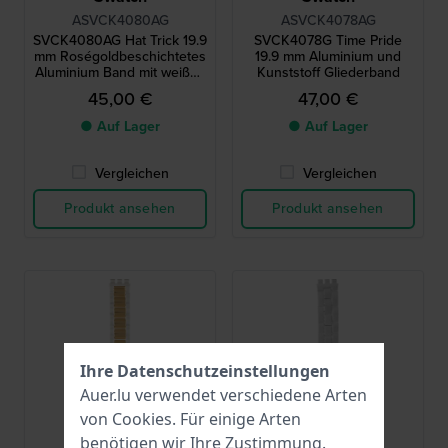
ASVCK4080AG
ASVCK4078AG
SVCK4080AG Hat Trick 19.9
SVCK4078G Time Pride
mm Roségoldbeschichtetes
19.9 mm Aluminium und
Aluminium Band mit weißen
Kunststoff Gliederband
Kunststoffeinsätzen
45,00 €
47,00 €
● Auf Lager
● Auf Lager
Vergleichen
Vergleichen
Produkt ansehen
Produkt ansehen
Ihre Datenschutzeinstellungen
Auer.lu verwendet verschiedene Arten
von
Cookies
. Für einige Arten
benötigen wir Ihre Zustimmung.