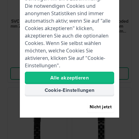
Die notwendigen Cookies und
Swatch
Swatch
anonymen Statistiken sind immer
ASVCK4076AG
ASVCG4000AG
automatisch aktiv; wenn Sie auf "alle
SVCK4076AG Atendor 19.9
SVCG4000AG Full-Blooded
mm Zweifarbiges Aluminium
Smokey Sand 19.9 mm
Cookies akzeptieren" klicken,
Gliederband
Mattgraues Aluminium
akzeptieren Sie auch die optionalen
Gliederband
45,00 €
45,00 €
Cookies. Wenn Sie selbst wählen
● Auf Lager
● Auf Lager
möchten, welche Cookies Sie
aktivieren, klicken Sie auf "Cookie-
Vergleichen
Vergleichen
Einstellungen".
Produkt ansehen
Produkt ansehen
Alle akzeptieren
Cookie-Einstellungen
Nicht jetzt