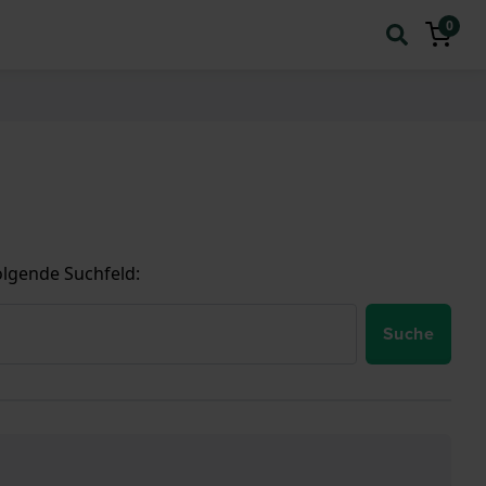
0
lgende Suchfeld:
Suche