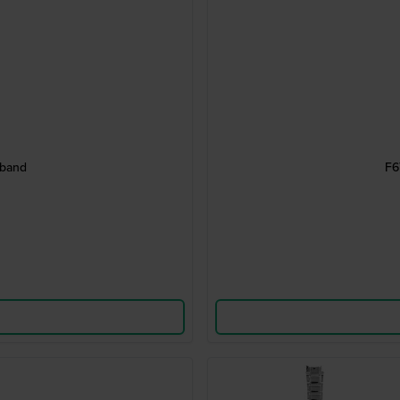
rband
F6