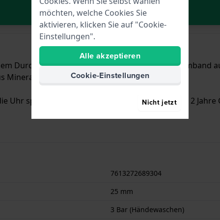
Cookies. Wenn Sie selbst wählen
In den Warenkorb
möchten, welche Cookies Sie
aktivieren, klicken Sie auf "Cookie-
Einstellungen".
Alle akzeptieren
nem Durchmesser von 25 mm und ist mit einem Armband aus 
Cookie-Einstellungen
 Mineral - Glas.
ie Uhr spritzwassergeschützt ist.. Die Uhr wird mit 2 Jahre G
Nicht jetzt
7613272689304
25 mm
3 Bar (Händewaschen)