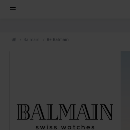
Balmain
Be Balmain