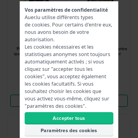
Vos paramètres de confidentialité
Auer.lu utilise différents types
de
cookies
. Pour certains d'entre eux,
nous avons besoin de votre
Danish Design
Danish Design
autorisation.
IV13Q1271
IV16Q1300
Les cookies nécessaires et les
Pico 32 mm Montre à
Pico Square 34 mm Montre
quartz argentée et noire
à quartz design pour
statistiques anonymes sont toujours
pour femme
femme
automatiquement activés ; si vous
149,00 €
179,00 €
cliquez sur "accepter tous les
● En stock
● En stock
cookies", vous acceptez également
les cookies facultatifs. Si vous
Comparer
Comparer
souhaitez choisir les cookies que
vous activez vous-même, cliquez sur
Voir les produits
Voir les produits
"paramètres des cookies".
Accepter tous
Best-seller
Paramètres des cookies