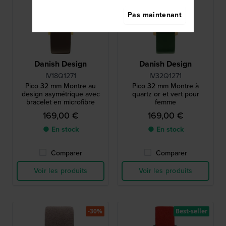
Pas maintenant
Danish Design
Danish Design
IV18Q1271
IV32Q1271
Pico 32 mm Montre au
Pico 32 mm Montre à
design asymétrique avec
quartz or et vert pour
bracelet en microfibre
femme
169,00 €
169,00 €
● En stock
● En stock
Comparer
Comparer
Voir les produits
Voir les produits
-30%
Best-seller